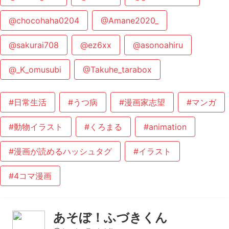
@chocohaha0204
@Amane2020_
@sakurai708
@ez6xx
@asonoahiru
@_K_omusubi
@Takuhe_tarabox
#日常生活
#うつ病
#漫画家志望
#マンガ
#動物イラスト
#くろまる
#animation
#漫画が読めるハッシュタグ
#イラスト
#4コマ漫画
あそぼ！ふづきくん