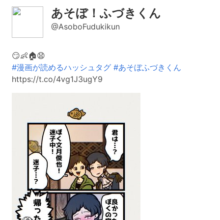
あそぼ！ふづきくん
@AsoboFudukikun
😏👶🏠😧
#漫画が読めるハッシュタグ
#あそぼふづきくん
https://t.co/4vg1J3ugY9