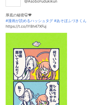
@AsoboFudukikun
厚底の秘密🤫🧡
#漫画が読めるハッシュタグ
#あそぼふづきくん
https://t.co/lY8h47XFuj