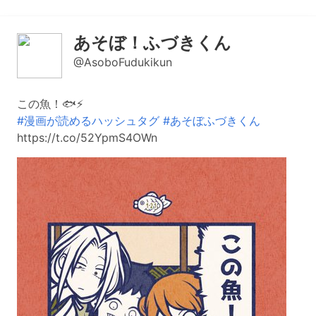
あそぼ！ふづきくん
@AsoboFudukikun
この魚！🐟⚡️
#漫画が読めるハッシュタグ
#あそぼふづきくん
https://t.co/52YpmS4OWn