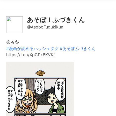
あそぼ！ふづきくん
@AsoboFudukikun
😫🔥💦
#漫画が読めるハッシュタグ
#あそぼふづきくん
https://t.co/XpCPkBKVKf