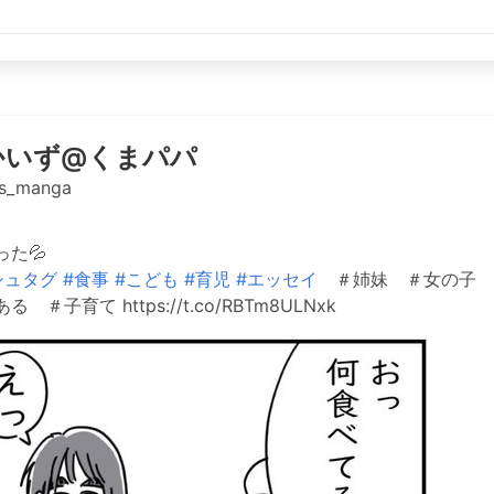
かいず@くまパパ
s_manga
た💦
シュタグ
#食事
#こども
#育児
#エッセイ
＃姉妹 ＃女の子 
子育て https://t.co/RBTm8ULNxk