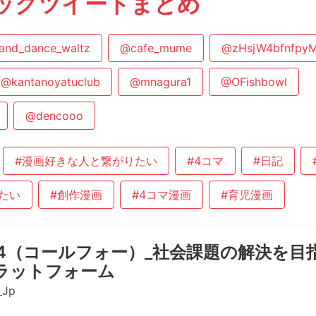
ックツイートまとめ
and_dance_waltz
@cafe_mume
@zHsjW4bfnfpy
@kantanoyatuclub
@mnagura1
@OFishbowl
@dencooo
#漫画好きな人と繋がりたい
#4コマ
#日記
たい
#創作漫画
#4コマ漫画
#育児漫画
L4（コールフォー）_社会課題の解決を目
ラットフォーム
_Jp