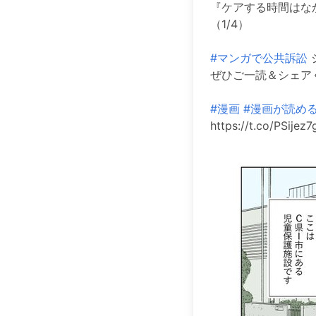
『ケアする時間はな
（1/4）
#マンガで公共訴訟
ぜひご一読＆シェアく
#漫画
#漫画が読め
https://t.co/PSijez7