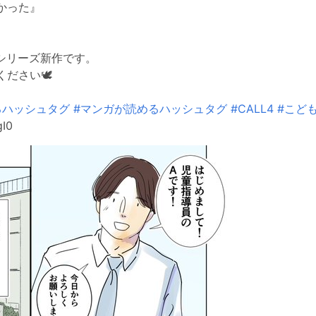
かった』
シリーズ新作です。
ださい🕊
るハッシュタグ
#マンガが読めるハッシュタグ
#CALL4
#こど
gI0