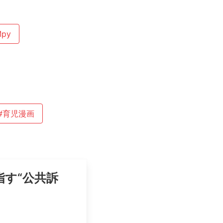
Mpy
#育児漫画
指す“公共訴