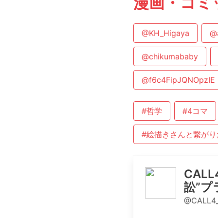
漫画・コミ
@KH_Higaya
@
@chikumababy
@f6c4FipJQNOpzIE
#哲学
#4コマ
#絵描きさんと繋がり
CAL
訟”プ
@CALL4