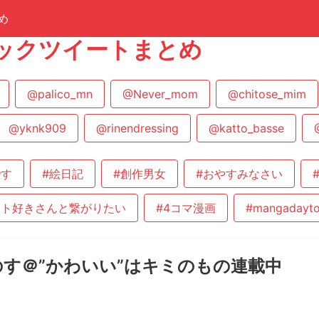
め
ックツイートまとめ
@palico_mn
@Never_mom
@chitose_mim
@yknk909
@rinendressing
@katto_basse
です
#絵日記
#創作男女
#おやすみなさい
スト好きさんと繋がりたい
#4コマ漫画
#mangadayt
す＠”かわいい”はキミのもの連載中