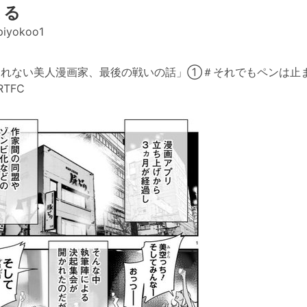
まる
piyokoo1
00: 「売れない美人漫画家、最後の戦いの話」①＃それでもペンは止
SRTFC