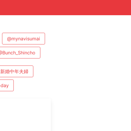
@mynavisumai
@Bunch_Shincho
#新婚中年夫婦
oday