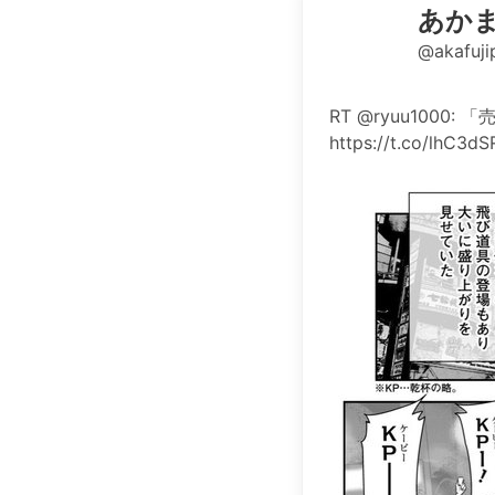
あか
@akafuji
RT @ryuu10
https://t.co/lhC3d