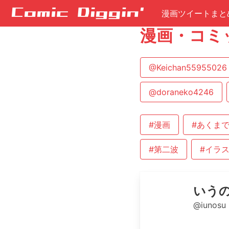
漫画ツイートまと
漫画・コミ
@Keichan55955026
@doraneko4246
#漫画
#あくま
#第二波
#イラ
いうの
@iunosu