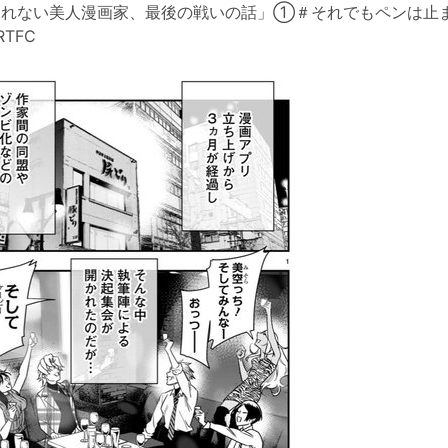
00: 「売れない美人漫画家、最後の戦いの話」①＃それでもペンは止
SRTFC