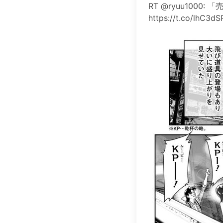
RT @ryuu10
https://t.co/lhC3d