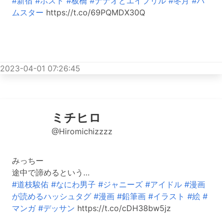
#新宿
#ホスト
#板橋
#ナナオとエイプリル
#冬月
#ハ
ムスター
https://t.co/69PQMDX30Q
2023-04-01 07:26:45
ミチヒロ
@Hiromichizzzz
みっちー
途中で諦めるという…
#道枝駿佑
#なにわ男子
#ジャニーズ
#アイドル
#漫画
が読めるハッシュタグ
#漫画
#鉛筆画
#イラスト
#絵
#
マンガ
#デッサン
https://t.co/cDH38bw5jz