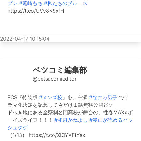
ブン
#鷲崎もち
#私たちのブルース
https://t.co/UVv8x9xfHI
2022-04-17 10:15:04
ベツコミ編集部
@betsucomieditor
FCS『特装版
#メンズ校
』を、主演
#なにわ男子
でド
ラマ化決定を記念して今だけ１話無料公開😆✨
ドへき地にある全寮制名門高校が舞台の、性春MAX⭐️ボ
ーイズライフ！！！
#和泉かねよし
#漫画が読めるハッ
シュタグ
（1/13） https://t.co/XIQYVFtYax