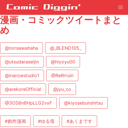
漫画・コミックツイートまと
め
@torisawahaha
@_BLEND105_
@utsudaraseijin
@hiyoyu00
@inarowstudio1
@ReRrruin
@arekoreOfficial
@jyu_co
@3OS8n6HpLLG2vxF
@kiyosebunshitsu
#創作漫画
#ゆる母
#あくまです