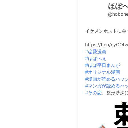
ほぼ
@hobohe
イケメンホストに会
https://t.co/cyOO
#恋愛漫画
#ほぼへぇ
#ほぼ平日まんが
#オリジナル漫画
#漫画が読めるハッ
#マンガが読めるハ
#その恋
、整形沙汰につき 