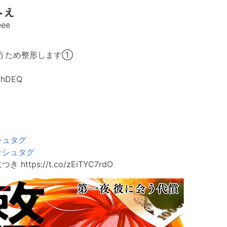
へぇ
ee
うため整形します①
fwhDEQ
シュタグ
ッシュタグ
https://t.co/zEiTYC7rdO