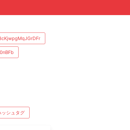
cKjwpgMqJGrDFr
0nBFb
ハッシュタグ