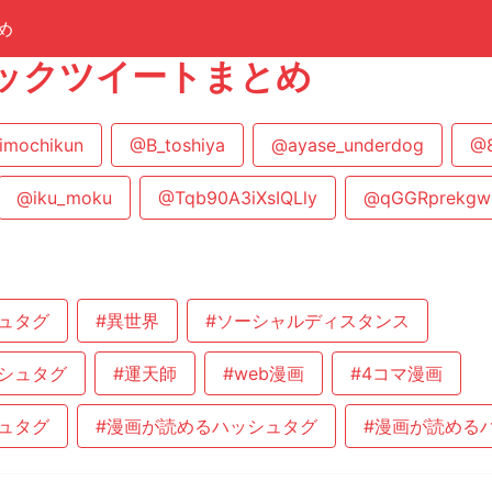
め
ックツイートまとめ
imochikun
@B_toshiya
@ayase_underdog
@8
@iku_moku
@Tqb90A3iXsIQLly
@qGGRprekgw
ュタグ
#異世界
#ソーシャルディスタンス
シュタグ
#運天師
#web漫画
#4コマ漫画
ュタグ
#漫画が読めるハッシュタグ
#漫画が読める