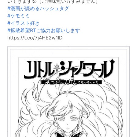
いてきます💦（ご興味無い方すみません）
#漫画が読めるハッシュタグ
#ケモミミ
#イラスト好き
#拡散希望RTご協力お願いします
https://t.co/7j4HE2w1ID