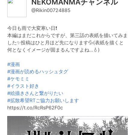
NEKOMANMAチャンネル
@Rikin00724885
今日も雨で大変寒い日❗️
本編はまだこれからですが、第三話の表紙を描いてみま
した✨投稿はひと月ほど先になります💦(表紙を描くと
何となくイメージが固まるんですよね…💧)
#漫画
#漫画が読めるハッシュタグ
#ケモミミ
#イラスト好き
#絵描きさんと繋がりたい
#拡散希望RTご協力お願いします
https://t.co/RcRsP62F0c