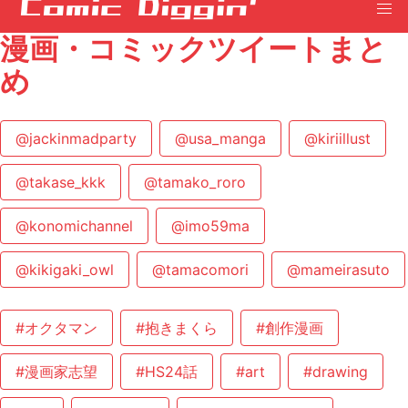
漫画・コミックツイートまと
め
@jackinmadparty
@usa_manga
@kiriillust
@takase_kkk
@tamako_roro
@konomichannel
@imo59ma
@kikigaki_owl
@tamacomori
@mameirasuto
#オクタマン
#抱きまくら
#創作漫画
#漫画家志望
#HS24話
#art
#drawing