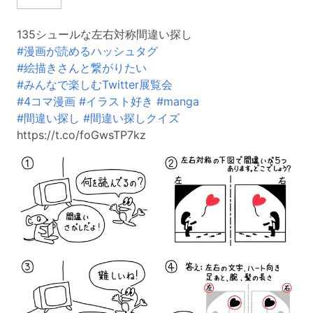
135シュールな左右対称間違い探し
#漫画が読めるハッシュタグ
#絵描きさんと繋がりたい
#みんなで楽しむTwitter展覧会
#4コマ漫画
#イラスト好き
#manga
#間違い探し
#間違い探しクイズ
https://t.co/foGwsTP7kz