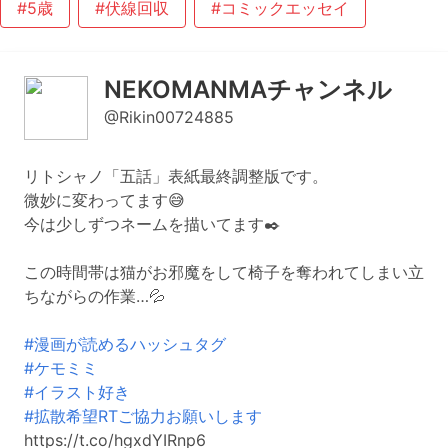
#5歳
#伏線回収
#コミックエッセイ
NEKOMANMAチャンネル
@Rikin00724885
リトシャノ「五話」表紙最終調整版です。
微妙に変わってます😅
今は少しずつネームを描いてます✒️
この時間帯は猫がお邪魔をして椅子を奪われてしまい立
ちながらの作業…💦
#漫画が読めるハッシュタグ
#ケモミミ
#イラスト好き
#拡散希望RTご協力お願いします
https://t.co/hgxdYIRnp6