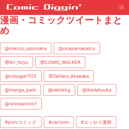
漫画・コミックツイートまと
め
@mikoto_satonaka
@okayamakaoru
@Ari_hoyu
@COMIC_WALKER
@ruisugar1125
@Seitaro_Akasaka
@manga_park
@netokkg
@ikedahuuka
@nininsancho1
#pixivコミック
#cartoon
#エッセイ漫画