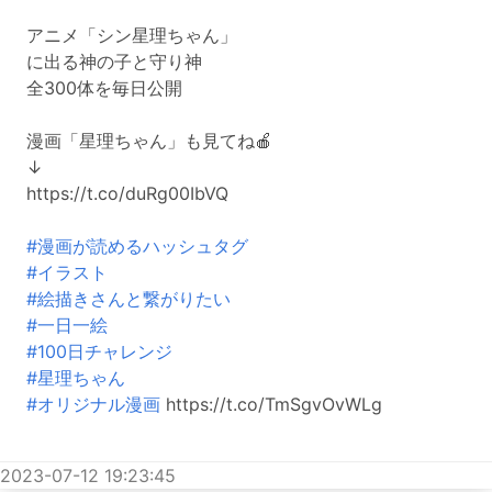
アニメ「シン星理ちゃん」
に出る神の子と守り神
全300体を毎日公開
漫画「星理ちゃん」も見てね🍎
↓
https://t.co/duRg00IbVQ
#漫画が読めるハッシュタグ
#イラスト
#絵描きさんと繋がりたい
#一日一絵
#100日チャレンジ
#星理ちゃん
#オリジナル漫画
https://t.co/TmSgvOvWLg