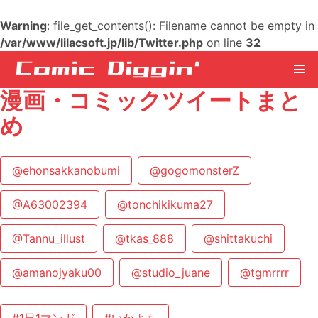
Warning
: file_get_contents(): Filename cannot be empty in
/var/www/lilacsoft.jp/lib/Twitter.php
on line
32
漫画・コミックツイートまと
め
@ehonsakkanobumi
@gogomonsterZ
@A63002394
@tonchikikuma27
@Tannu_illust
@tkas_888
@shittakuchi
@amanojyaku00
@studio_juane
@tgmrrrr