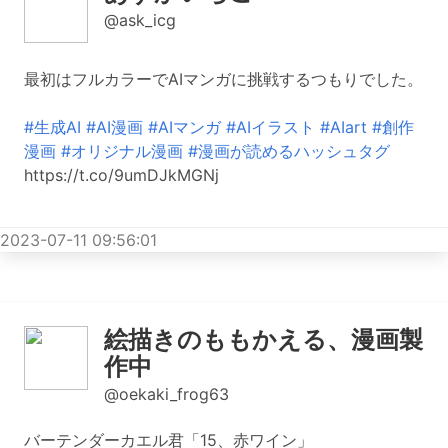
ほぼへぇ
@hoboheee
イケメンホストに会うため整形します①
https://t.co/cyOOfwhDEQ
#恋愛漫画
#ほぼへぇ
#ほぼ平日まんが
#オリジナル漫画
#漫画が読めるハッシュタグ
#マンガが読めるハッシュタグ
#その恋
、整形沙汰につき https://t.co/zEiTYC7rdO