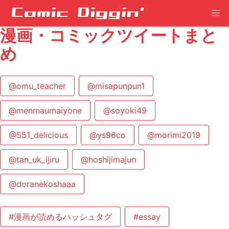
漫画・コミックツイートまと
め
@omu_teacher
@misapunpun1
@menmaumaiyone
@soyoki49
@551_delicious
@ys96co
@morimi2019
@tan_uk_ijiru
@hoshijimajun
@doranekoshaaa
#漫画が読めるハッシュタグ
#essay