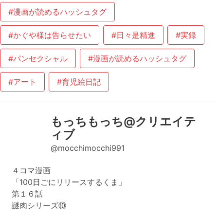
#漫画が読めるハッシュタグ
#かぐや様は告らせたい
#日々是精進
#実録
#パンセクシャル
#漫画が読めるハッシュタグ
#アート
#育児絵日記
もっちもっち@クリエイテ
ィブ
@mocchimocchi991
４コマ漫画
「100日ごにリリースするくま」
第１６話
謎肉シリーズ⑩