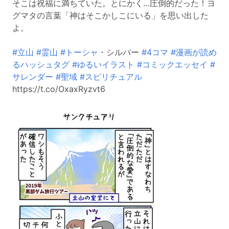
そこは祝福に満ちていた。とにかく…圧倒的だった！ヨ
グマタの言葉「神はそこかしこにいる」を思い出した
よ。
#立山
#霊山
#トーシャ
・シルバー
#4コマ
#漫画が読め
るハッシュタグ
#ゆるいイラスト
#コミックエッセイ
#
サレンダー
#聖域
#スピリチュアル
https://t.co/OxaxRyzvt6