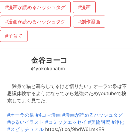
#漫画が読めるハッシュタグ
#漫画
#漫画が読めるハッシュタグ
#創作漫画
#子育て
金谷ヨーコ
@yokokanabm
「独身で猫と暮らしてるけど悟りたい」オーラの泉は不
思議体験するようになってから勉強のためyoutubeで検
索してよく見てた。
#オーラの泉
#4コマ漫画
#漫画が読めるハッシュタグ
#ゆるいイラスト
#コミックエッセイ
#美輪明宏
#浄化
#スピリチュアル
https://t.co/9bdW6LmKER