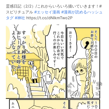
霊感日記（2/2）/これからいろいろ描いていきます！#
スピリチュアル
#エッセイ漫画
#漫画が読めるハッシュ
タグ
#神社
https://t.co/dNlkmTwo2P