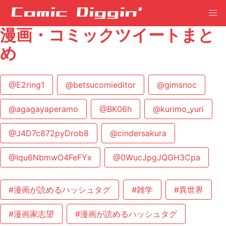
漫画・コミックツイートまと
め
@E2ring1
@betsucomieditor
@gimsnoc
@agagayaperamo
@BK06h
@kurimo_yuri
@J4D7c872pyDrob8
@cindersakura
@Iqu6NbmwO4FeFYx
@0WucJpgJQGH3Cpa
#漫画が読めるハッシュタグ
#雑学
#異世界
#漫画家志望
#漫画が読めるハッシュタグ