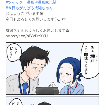
#ツイッター漫画
#漫画家志望
#今日もがんばる成瀬ちゃん
おはようございます☀️
今日もよろしくお願いします(¬_¬)✨
成瀬ちゃんもよろしくお願いします🙇
https://t.co/n1YvPrrXYU