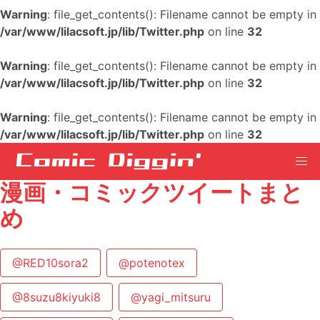
Warning
: file_get_contents(): Filename cannot be empty in
/var/www/lilacsoft.jp/lib/Twitter.php
on line
32
Warning
: file_get_contents(): Filename cannot be empty in
/var/www/lilacsoft.jp/lib/Twitter.php
on line
32
Warning
: file_get_contents(): Filename cannot be empty in
/var/www/lilacsoft.jp/lib/Twitter.php
on line
32
漫画・コミックツイートまと
め
@RED10sora2
@potenotex
@8suzu8kiyuki8
@yagi_mitsuru