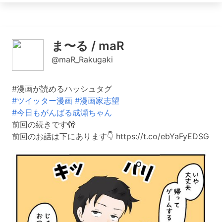
ま〜る / maR
@maR_Rakugaki
#漫画が読めるハッシュタグ
#ツイッター漫画
#漫画家志望
#今日もがんばる成瀬ちゃん
前回の続きです🫣
前回のお話は下にあります👇 https://t.co/ebYaFyEDSG