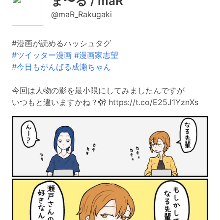
ま〜る / maR
@maR_Rakugaki
#漫画が読めるハッシュタグ
#ツイッター漫画
#漫画家志望
#今日もがんばる成瀬ちゃん
今回は人物の影を最小限にしてみましたんですが
いつもと違いますかね？🫣 https://t.co/E25J1YznXs