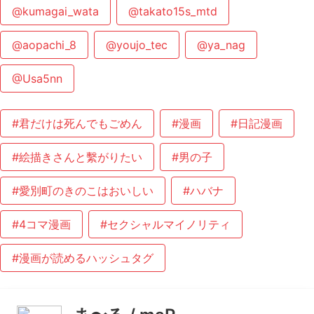
@kumagai_wata
@takato15s_mtd
@aopachi_8
@youjo_tec
@ya_nag
@Usa5nn
#君だけは死んでもごめん
#漫画
#日記漫画
#絵描きさんと繫がりたい
#男の子
#愛別町のきのこはおいしい
#ハバナ
#4コマ漫画
#セクシャルマイノリティ
#漫画が読めるハッシュタグ