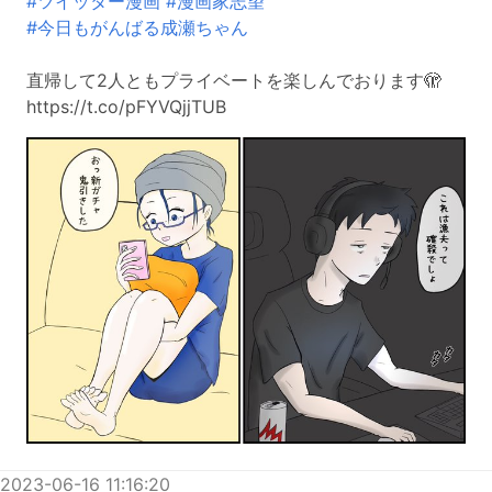
#ツイッター漫画
#漫画家志望
#今日もがんばる成瀬ちゃん
直帰して2人ともプライベートを楽しんでおります🫣
https://t.co/pFYVQjjTUB
2023-06-16 11:16:20