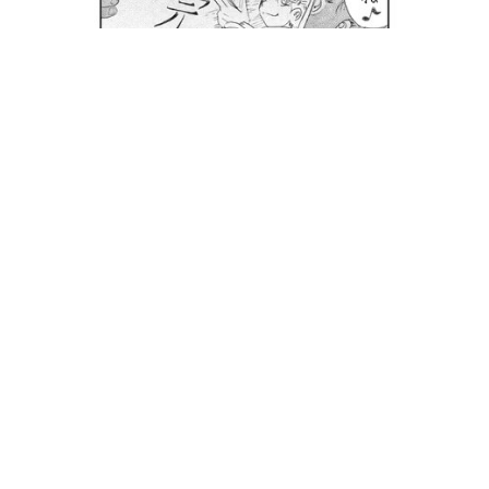
2020-08-02 10:00:00
点堂一郎
@Tendo_Ichirou
4コマ漫画『食べられます♪』まとめ第77話～第80話
#4コマ
#漫画
#創作
#小説
#同人誌
#フィギュア
#変身
アイテム
#フェイスガード
#ドローン
#VR
#漫画が読
めるハッシュタグ
#イラスト好きさんと繋がりたい
#食
べられます
https://t.co/8rzI5iGCtT