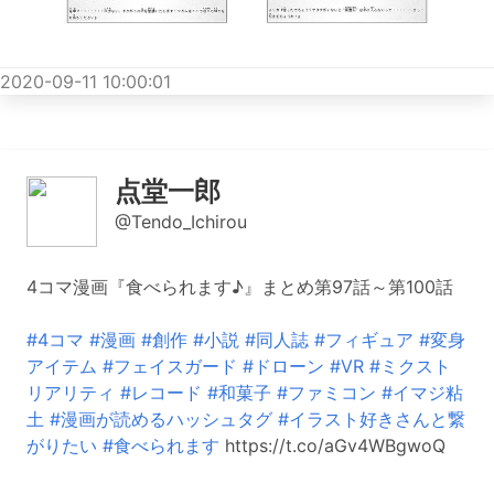
2020-09-11 10:00:01
点堂一郎
@Tendo_Ichirou
4コマ漫画『食べられます♪』まとめ第97話～第100話
#4コマ
#漫画
#創作
#小説
#同人誌
#フィギュア
#変身
アイテム
#フェイスガード
#ドローン
#VR
#ミクスト
リアリティ
#レコード
#和菓子
#ファミコン
#イマジ粘
土
#漫画が読めるハッシュタグ
#イラスト好きさんと繋
がりたい
#食べられます
https://t.co/aGv4WBgwoQ