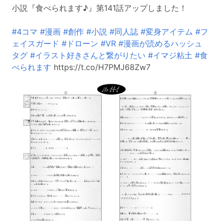
小説『食べられます♪』第141話アップしました！
#4コマ
#漫画
#創作
#小説
#同人誌
#変身アイテム
#フ
ェイスガード
#ドローン
#VR
#漫画が読めるハッシュ
タグ
#イラスト好きさんと繋がりたい
#イマジ粘土
#食
べられます
https://t.co/H7PMJ68Zw7