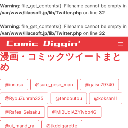
Warning
: file_get_contents(): Filename cannot be empty in
/var/www/lilacsoft.jp/lib/Twitter.php
on line
32
Warning
: file_get_contents(): Filename cannot be empty in
/var/www/lilacsoft.jp/lib/Twitter.php
on line
32
漫画・コミックツイートまと
め
@iunosu
@sure_peso_man
@gaisu79740
@RyouZuhrah325
@tenboutou
@koksan11
@Rafea_Seisaku
@MlBUqlAZYivbp4G
@ui_mand_ra
@tkdcigarette