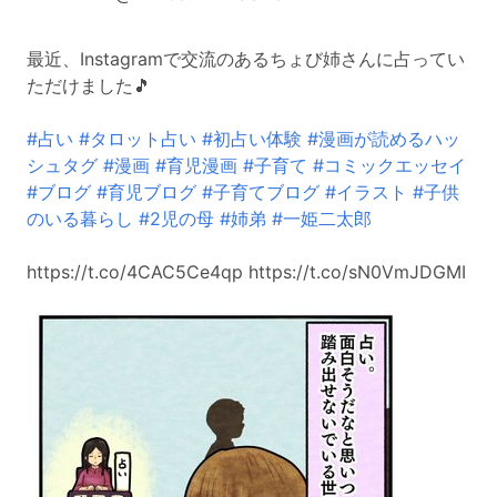
最近、Instagramで交流のあるちょび姉さんに占ってい
ただけました🎵
#占い
#タロット占い
#初占い体験
#漫画が読めるハッ
シュタグ
#漫画
#育児漫画
#子育て
#コミックエッセイ
#ブログ
#育児ブログ
#子育てブログ
#イラスト
#子供
のいる暮らし
#2児の母
#姉弟
#一姫二太郎
https://t.co/4CAC5Ce4qp https://t.co/sN0VmJDGMI