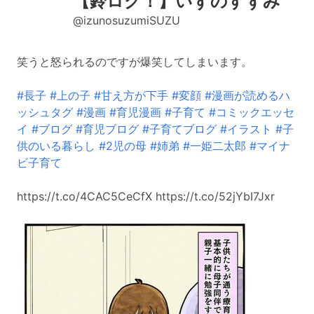
【鈴ログ！】いずのすずみ
@izunosuzumiSUZU
笑うと怒られるのですが爆笑してしまいます。
#長子
#上の子
#甘え方が下手
#変顔
#漫画が読めるハ
ッシュタグ
#漫画
#育児漫画
#子育て
#コミックエッセ
イ
#ブログ
#育児ブログ
#子育てブログ
#イラスト
#子
供のいる暮らし
#2児の母
#姉弟
#一姫二太郎
#マイナ
ビ子育て
https://t.co/4CAC5CeCfX https://t.co/52jYbI7Jxr