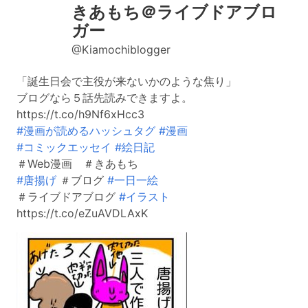
きあもち＠ライブドアブロ
ガー
@Kiamochiblogger
「誕生日会で主役が来ないかのような焦り」
ブログなら５話先読みできますよ。
https://t.co/h9Nf6xHcc3
#漫画が読めるハッシュタグ
#漫画
#コミックエッセイ
#絵日記
＃Web漫画 ＃きあもち
#唐揚げ
＃ブログ
#一日一絵
＃ライブドアブログ
#イラスト
https://t.co/eZuAVDLAxK