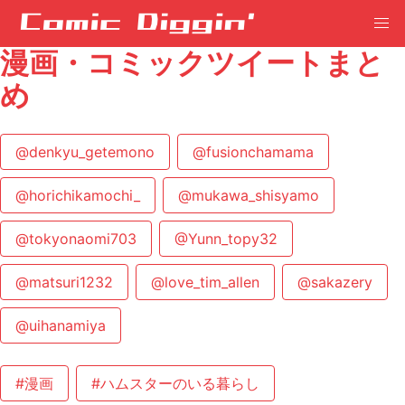
漫画・コミックツイートまと
め
@denkyu_getemono
@fusionchamama
@horichikamochi_
@mukawa_shisyamo
@tokyonaomi703
@Yunn_topy32
@matsuri1232
@love_tim_allen
@sakazery
@uihanamiya
#漫画
#ハムスターのいる暮らし