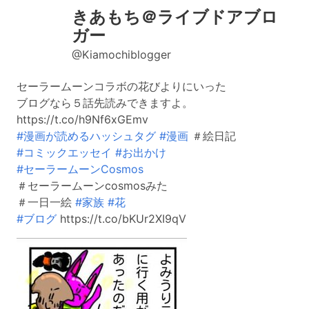
きあもち＠ライブドアブロ
ガー
@Kiamochiblogger
セーラームーンコラボの花びよりにいった
ブログなら５話先読みできますよ。
https://t.co/h9Nf6xGEmv
#漫画が読めるハッシュタグ
#漫画
＃絵日記
#コミックエッセイ
#お出かけ
#セーラームーンCosmos
＃セーラームーンcosmosみた
＃一日一絵
#家族
#花
#ブログ
https://t.co/bKUr2XI9qV