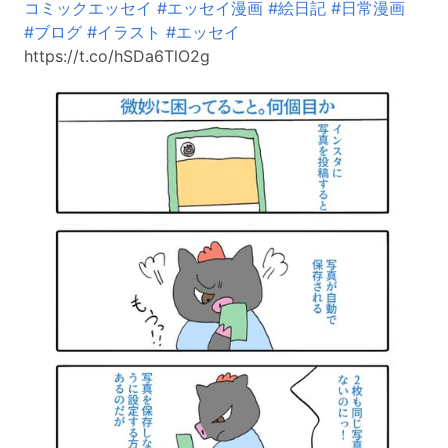
コミックエッセイ
#エッセイ漫画
#絵日記
#日常漫画
#ブログ
#イラスト
#エッセイ
https://t.co/hSDa6TlO2g