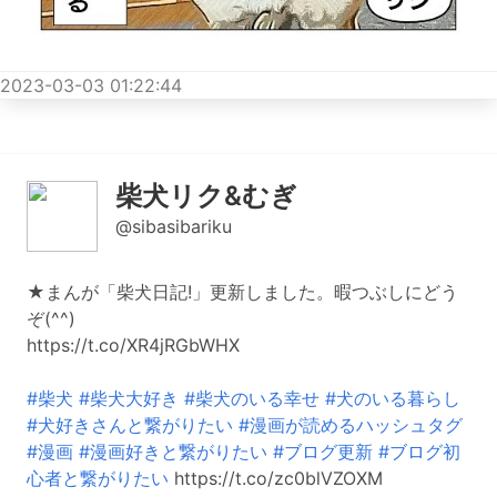
2023-03-03 01:22:44
柴犬リク&むぎ
@sibasibariku
★まんが「柴犬日記!」更新しました。暇つぶしにどう
ぞ(^^)
https://t.co/XR4jRGbWHX
#柴犬
#柴犬大好き
#柴犬のいる幸せ
#犬のいる暮らし
#犬好きさんと繋がりたい
#漫画が読めるハッシュタグ
#漫画
#漫画好きと繋がりたい
#ブログ更新
#ブログ初
心者と繋がりたい
https://t.co/zc0blVZOXM