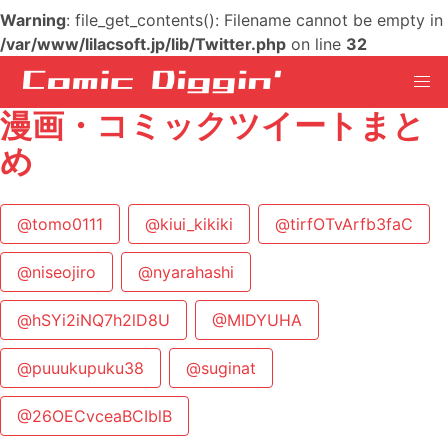
Warning
: file_get_contents(): Filename cannot be empty in
/var/www/lilacsoft.jp/lib/Twitter.php
on line
32
漫画・コミックツイートまと
め
@tomo0111
@kiui_kikiki
@tirfOTvArfb3faC
@niseojiro
@nyarahashi
@hSYi2iNQ7h2lD8U
@MIDYUHA
@puuukupuku38
@suginat
@26OECvceaBCIblB