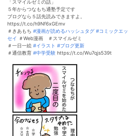
「スマイルゼミの話」
５年からつなもち通塾予定です
ブログなら５話先読みできますよ。
https://t.co/h9Nf6xGEmv
＃きあもち
#漫画が読めるハッシュタグ
#コミックエッ
セイ
＃Web漫画 ＃スマイルゼミ
＃一日一絵
#イラスト
#ブログ更新
＃通信教育
#中学受験
https://t.co/Wu7qjs539t