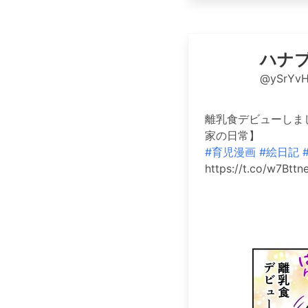
ハナ
@ySrYv
離乳食デビューしました😄
家の日常】
#育児漫画
#絵日記
https://t.co/w7Bttn