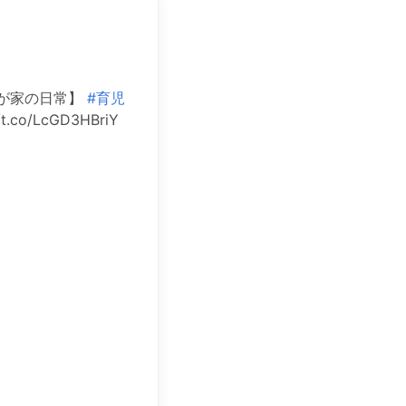
ぁ…我が家の日常】
#育児
/t.co/LcGD3HBriY