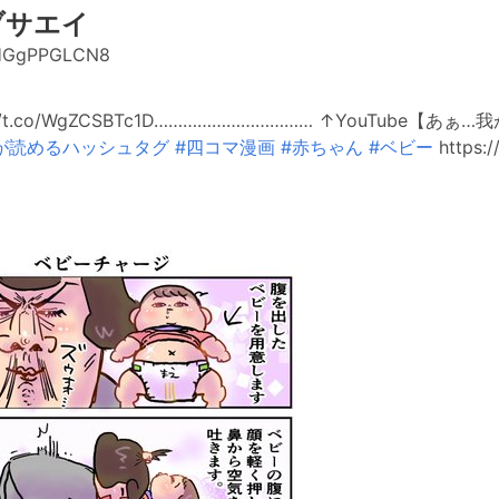
ブサエイ
HGgPPGLCN8
://t.co/WgZCSBTc1D…………………………… ↑YouTube【あ
が読めるハッシュタグ
#四コマ漫画
#赤ちゃん
#ベビー
https:/