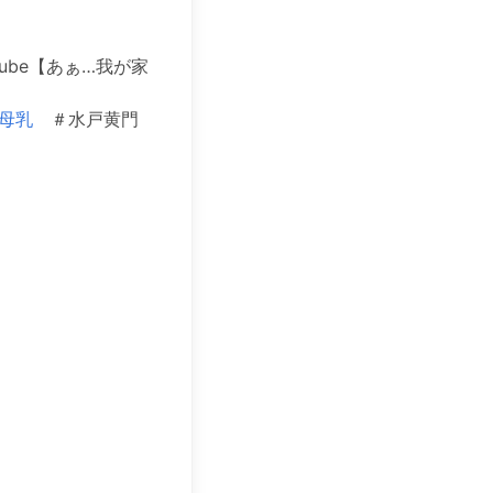
uTube【あぁ…我が家
#母乳
＃水戸黄門