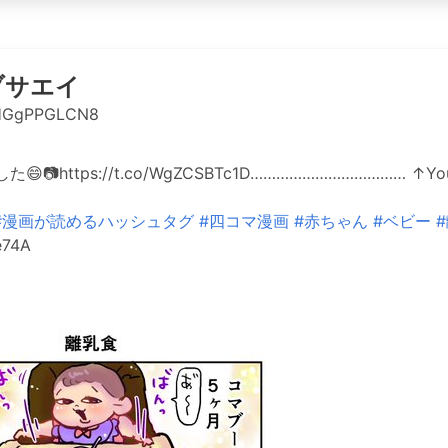
ブサエイ
HGgPPGLCN8
📷https://t.co/WgZCSBTc1D……………………………… ↑
#漫画が読めるハッシュタグ
#四コマ漫画
#赤ちゃん
#ベビー
e74A