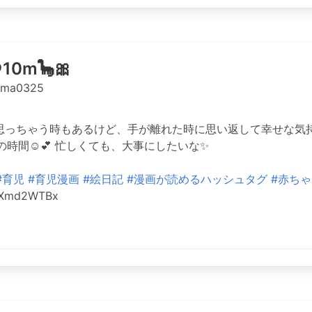
0m🦕🎀
ama0325
思っちゃう時もあるけど、手が離れた時に思い返して幸せな気
時間☺️💕 忙しくても、大事にしたいな✨
#育児
#育児漫画
#絵日記
#漫画が読めるハッシュタグ
#赤ちゃ
n8Xmd2WTBx