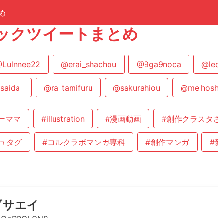
め
ックツイートまとめ
Lulnnee22
@erai_shachou
@9ga9noca
@le
saida_
@ra_tamifuru
@sakurahiou
@meihosh
ーママ
#illustration
#漫画動画
#創作クラスタ
ュタグ
#コルクラボマンガ専科
#創作マンガ
#
ブサエイ