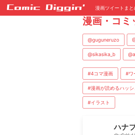
漫画ツイートまと
漫画・コミ
@guguneruzo
@
@sikasika_b
@a
#4コマ漫画
#ワ
#漫画が読めるハッシ
#イラスト
ハナ