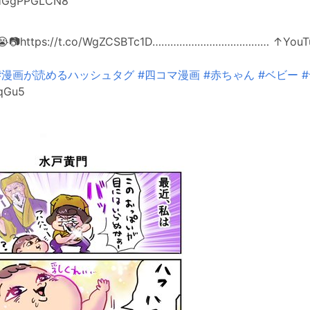
HGgPPGLCN8
https://t.co/WgZCSBTc1D………………………………… ↑Yo
#漫画が読めるハッシュタグ
#四コマ漫画
#赤ちゃん
#ベビー
OqGu5