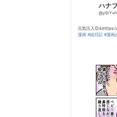
ハナ
@ySrYv
元気注入😊👍https
漫画
#絵日記
#漫画