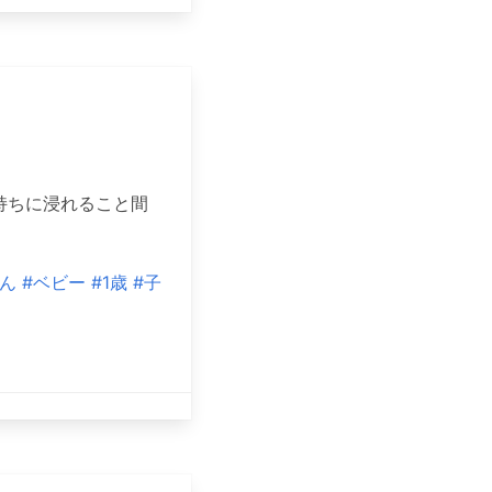
持ちに浸れること間
ん
#ベビー
#1歳
#子