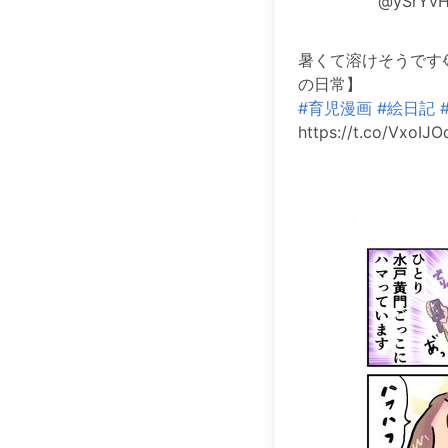
@ySrYv
暑くて溶けそうです😭📷
の日常】
#育児漫画
#絵日記
https://t.co/VxoIJ