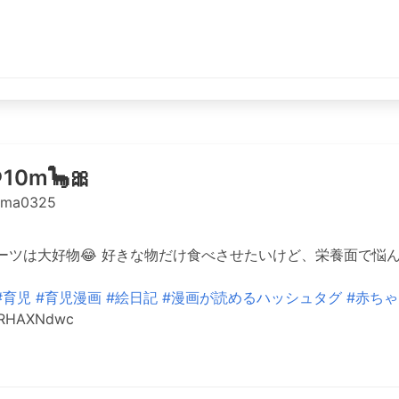
0m🦕🎀
ama0325
ーツは大好物😂 好きな物だけ食べさせたいけど、栄養面で悩ん
#育児
#育児漫画
#絵日記
#漫画が読めるハッシュタグ
#赤ちゃ
k5RHAXNdwc