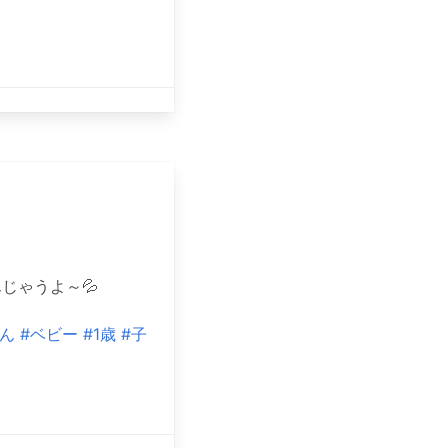
じゃうよ～💦
ん
#ベビー
#1歳
#子