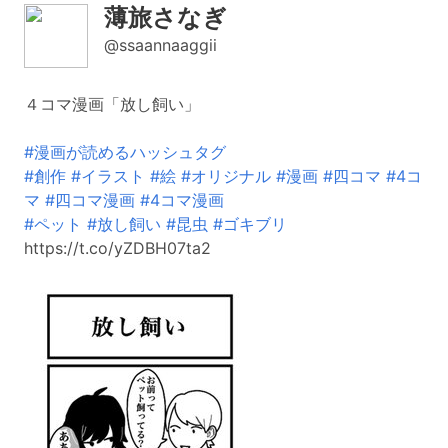
薄旅さなぎ
@ssaannaaggii
４コマ漫画「放し飼い」
#漫画が読めるハッシュタグ
#創作
#イラスト
#絵
#オリジナル
#漫画
#四コマ
#4コ
マ
#四コマ漫画
#4コマ漫画
#ペット
#放し飼い
#昆虫
#ゴキブリ
https://t.co/yZDBH07ta2