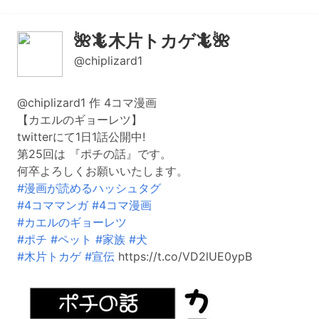
🌺🦎木片トカゲ🦎🌺
@chiplizard1
@chiplizard1 作 4コマ漫画
【カエルのギョーレツ】
twitterにて1日1話公開中!
第25回は 『ポチの話』です。
何卒よろしくお願いいたします。
#漫画が読めるハッシュタグ
#4コママンガ
#4コマ漫画
#カエルのギョーレツ
#ポチ
#ペット
#家族
#犬
#木片トカゲ
#宣伝
https://t.co/VD2lUE0ypB