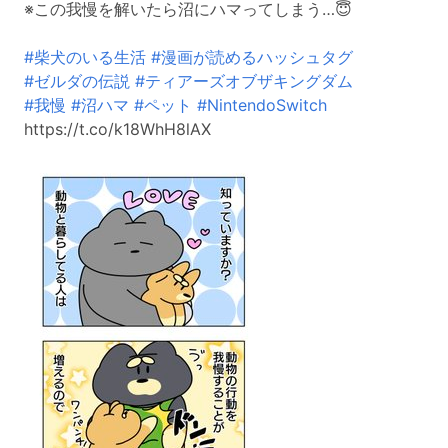
※この我慢を解いたら沼にハマってしまう…😇
#柴犬のいる生活
#漫画が読めるハッシュタグ
#ゼルダの伝説
#ティアーズオブザキングダム
#我慢
#沼ハマ
#ペット
#NintendoSwitch
https://t.co/k18WhH8lAX