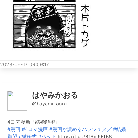
2023-06-17 09:09:17
はやみかおる
@hayamikaoru
4コマ漫画「結婚願望」
#漫画
#4コマ漫画
#漫画が読めるハッシュタグ
#結婚
願望
#結婚式
#ペット
https://t.co/819ni6EfB8