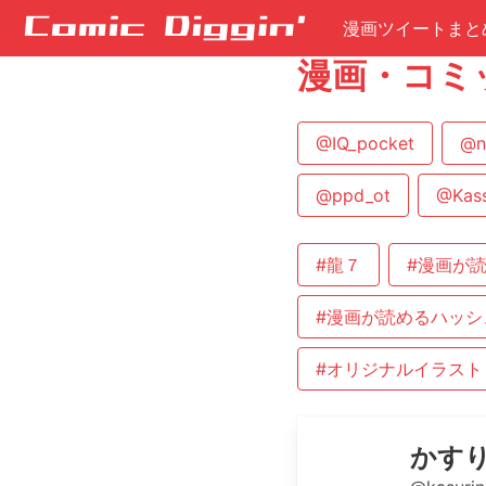
漫画ツイートまと
漫画・コミ
@IQ_pocket
@n
@ppd_ot
@Kass
#龍７
#漫画が
#漫画が読めるハッシ
#オリジナルイラスト
かす