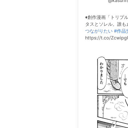
@kasurin
♦️創作漫画「トリプ
タスとソレル。誰も
つながりたい
#作品
https://t.co/Zcwip