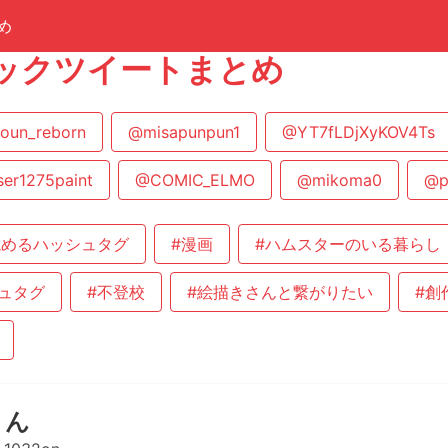
め
ックツイートまとめ
oun_reborn
@misapunpun1
@YT7fLDjXyKOV4Ts
er1275paint
@COMIC_ELMO
@mikoma0
@p
読めるハッシュタグ
#漫画
#ハムスターのいる暮らし
ュタグ
#不登校
#絵描きさんと繋がりたい
#創
りん