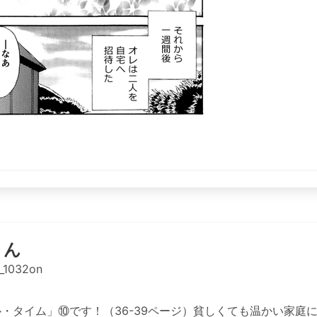
りん
_1032on
ル・タイム」⑩です！（36-39ページ）貧しくても温かい家庭