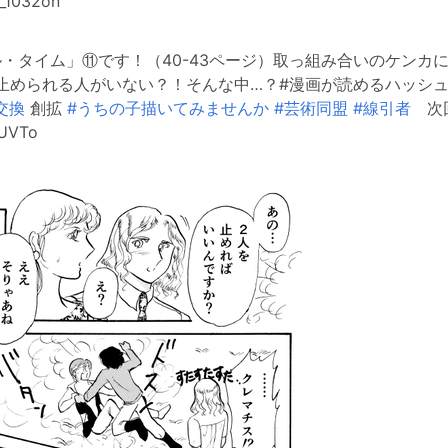
_1032on
ル・タイム」⑪です！（40-43ページ）取っ組み合いのケンカ
止められる人がいない？！そんな中…？#漫画が読めるハッシ
交換
創拡
#うちの子描いてみませんか
#芸術同盟
#線引者
次回
gUVTo