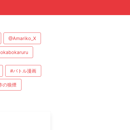
@Amariko_X
okabokaruru
#バトル漫画
作の狼煙