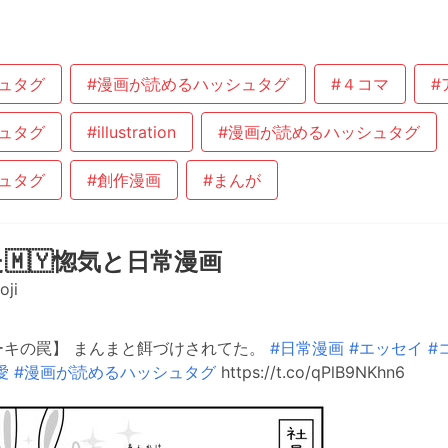
ュタグ
#漫画が読めるハッシュタグ
#４コマ
#
ュタグ
#illustration
#漫画が読めるハッシュタグ
ュタグ
#創作漫画
#まんが
🇲🇾惚気と日常漫画
ji
ーキの罠】 まんまと餌づけされてた。
#日常漫画
#エッセイ
#
愛
#漫画が読めるハッシュタグ
https://t.co/qPlB9NKhn6