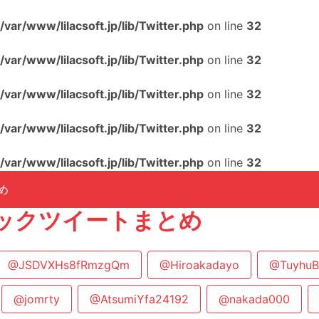
/var/www/lilacsoft.jp/lib/Twitter.php
on line
32
/var/www/lilacsoft.jp/lib/Twitter.php
on line
32
/var/www/lilacsoft.jp/lib/Twitter.php
on line
32
/var/www/lilacsoft.jp/lib/Twitter.php
on line
32
/var/www/lilacsoft.jp/lib/Twitter.php
on line
32
め
ックツイートまとめ
@JSDVXHs8fRmzgQm
@Hiroakadayo
@TuyhuB
@jomrty
@AtsumiYfa24192
@nakada000