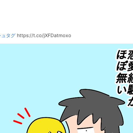
シュタグ
https://t.co/jXFDatmoxo