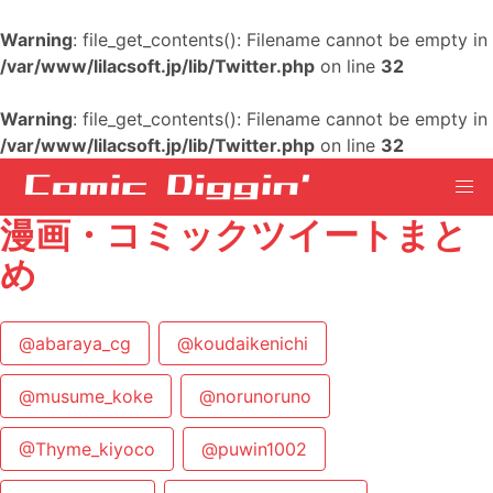
Warning
: file_get_contents(): Filename cannot be empty in
/var/www/lilacsoft.jp/lib/Twitter.php
on line
32
Warning
: file_get_contents(): Filename cannot be empty in
/var/www/lilacsoft.jp/lib/Twitter.php
on line
32
漫画・コミックツイートまと
め
@abaraya_cg
@koudaikenichi
@musume_koke
@norunoruno
@Thyme_kiyoco
@puwin1002