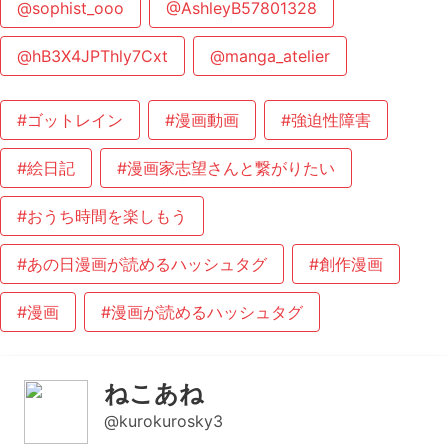
@sophist_ooo
@AshleyB57801328
@hB3X4JPThly7Cxt
@manga_atelier
#ゴットレイン
#漫画動画
#強迫性障害
#絵日記
#漫画家志望さんと繋がりたい
#おうち時間を楽しもう
#あの日漫画が読めるハッシュタグ
#創作漫画
#漫画
#漫画が読めるハッシュタグ
ねこあね
@kurokurosky3