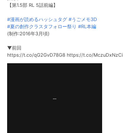
【第1.5部 RL 5話前編】
#漫画が読めるハッシュタグ
#うごメモ3D
#夏の創作クラスタフォロー祭り
#RL本編
(制作:2016年3月頃)
▼前回
https://t.co/qG2GvD78G8 https://t.co/MczuDxNzCi