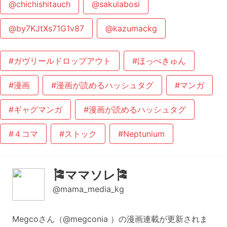
@chichishitauch
@sakulabosi
@by7KJtXs71G1v87
@kazumackg
#ガヴリールドロップアウト
#ほっぺきゅん
#漫画
#漫画が読めるハッシュタグ
#マンガ
#ギャグマンガ
#漫画が読めるハッシュタグ
#４コマ
#ストック
#Neptunium
🎏ママソレ🎏
@mama_media_kg
Megcoさん（@megconia ）の漫画連載が更新されま