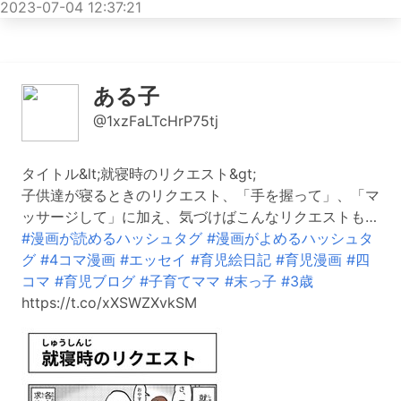
2023-07-04 12:37:21
ある子
@1xzFaLTcHrP75tj
タイトル&lt;就寝時のリクエスト&gt;
子供達が寝るときのリクエスト、「手を握って」、「マ
ッサージして」に加え、気づけばこんなリクエストも…
#漫画が読めるハッシュタグ
#漫画がよめるハッシュタ
グ
#4コマ漫画
#エッセイ
#育児絵日記
#育児漫画
#四
コマ
#育児ブログ
#子育てママ
#末っ子
#3歳
https://t.co/xXSWZXvkSM