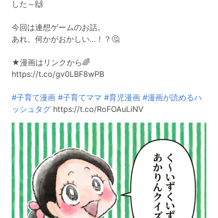
した～🙌
今回は連想ゲームのお話。
あれ、何かがおかしい…！？🤔
★漫画はリンクから🌈
https://t.co/gv0LBF8wPB
#子育て漫画
#子育てママ
#育児漫画
#漫画が読めるハ
ッシュタグ
https://t.co/RoFOAuLiNV