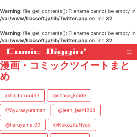
Warning
: file_get_contents(): Filename cannot be empty in
/var/www/lilacsoft.jp/lib/Twitter.php
on line
32
Warning
: file_get_contents(): Filename cannot be empty in
/var/www/lilacsoft.jp/lib/Twitter.php
on line
32
漫画・コミックツイートまと
め
@hajitaro5463
@chaco_koide
@Syurasyuraman
@jean_jean1208
@haruyama_00
@NekozitaNyao