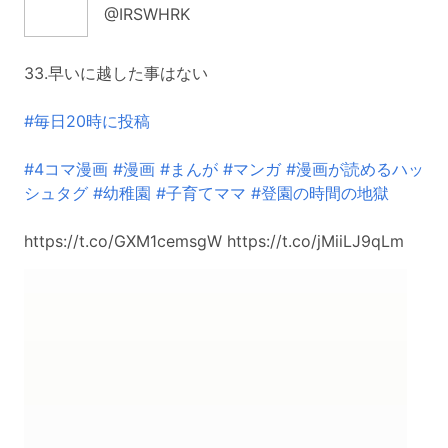
@IRSWHRK
33.早いに越した事はない
#毎日20時に投稿
#4コマ漫画
#漫画
#まんが
#マンガ
#漫画が読めるハッ
シュタグ
#幼稚園
#子育てママ
#登園の時間の地獄
https://t.co/GXM1cemsgW https://t.co/jMiiLJ9qLm