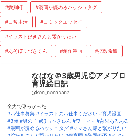
#愛別町
#漫画が読めるハッシュタグ
#日常生活
#コミックエッセイ
#イラスト好きさんと繋がりたい
#あそぼふづきくん
#創作漫画
#拡散希望
なばな＠3歳男児◎アメブロ
育児絵日記
@kon_nonabana
全力で乗っかった
#お仕事募集
#イラストのお仕事ください
#育児漫画
#3歳
#男の子
#ほっぺきゅん
#ワーママ
#育児あるある
#漫画が読めるハッシュタグ
#ママさん垢と繋がりたい
#絵描きさんと繋がりたい
#保育園
#登園拒否
#イヤイ