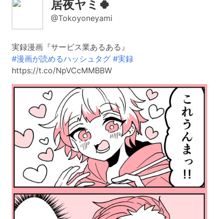
居夜ヤミ🍀
@Tokoyoneyami
実録漫画『サービス業あるある』
#漫画が読めるハッシュタグ
#実録
https://t.co/NpVCcMMBBW