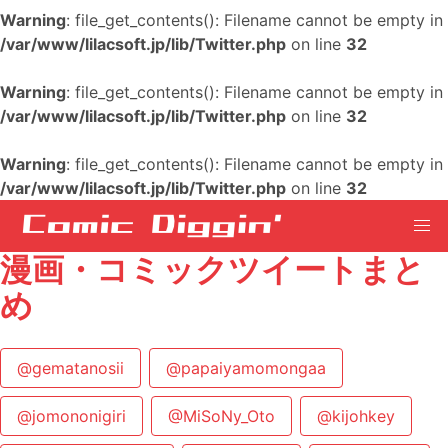
Warning
: file_get_contents(): Filename cannot be empty in
/var/www/lilacsoft.jp/lib/Twitter.php
on line
32
Warning
: file_get_contents(): Filename cannot be empty in
/var/www/lilacsoft.jp/lib/Twitter.php
on line
32
Warning
: file_get_contents(): Filename cannot be empty in
/var/www/lilacsoft.jp/lib/Twitter.php
on line
32
漫画・コミックツイートまと
め
@gematanosii
@papaiyamomongaa
@jomononigiri
@MiSoNy_Oto
@kijohkey