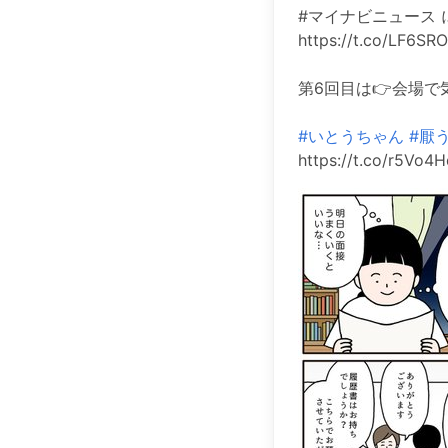
#マイナビニュース 
https://t.co/LF6S
第6回目は👉会場で
#いとうちゃん
#厭
https://t.co/r5Vo4