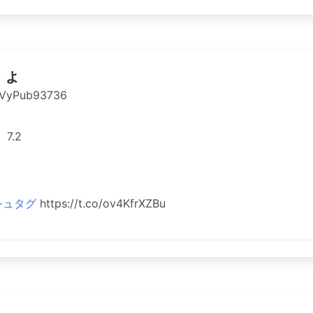
りょ
VyPub93736
7.2
シュタグ
https://t.co/ov4KfrXZBu