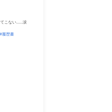
出てこない……涙
#履歴書