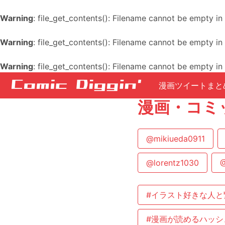
Warning
: file_get_contents(): Filename cannot be empty in
Warning
: file_get_contents(): Filename cannot be empty in
Warning
: file_get_contents(): Filename cannot be empty in
漫画ツイートまと
漫画・コミ
@mikiueda0911
@lorentz1030
@
#イラスト好きな人と
#漫画が読めるハッシ