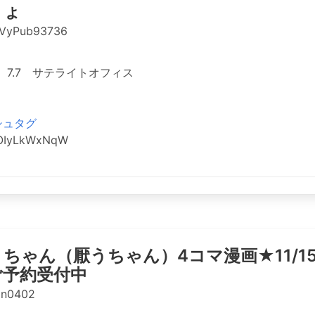
りょ
VyPub93736
7.7 サテライトオフィス
シュタグ
/OIyLkWxNqW
ちゃん（厭うちゃん）4コマ漫画★11/1
ご予約受付中
an0402