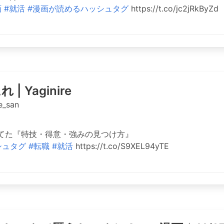
画
#就活
#漫画が読めるハッシュタグ
https://t.co/jc2jRkByZd
 | Yaginire
e_san
てた『特技・得意・強みの見つけ方』
シュタグ
#転職
#就活
https://t.co/S9XEL94yTE