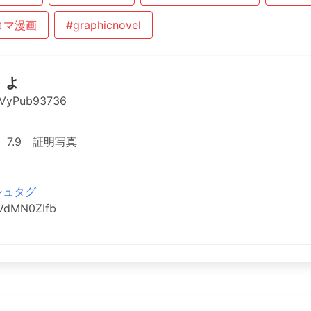
コマ漫画
#graphicnovel
りょ
VyPub93736
7.9 証明写真
シュタグ
eVdMN0ZIfb