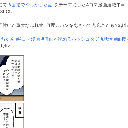
にて
#面接でやらかした話
をテーマにした4コマ漫画連載中✏️
RO36CU
気付いた重大な忘れ物! 何度カバンをあさっても忘れたものは
うちゃん
#4コマ漫画
#漫画が読めるハッシュタグ
#就活
#面接
HdyKv