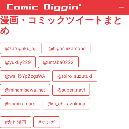
漫画・コミックツイートまと
め
@zatugaku_oji
@higashikamone
@yukky229
@untaba0222
@wa_i5YpZzgsWA
@toiro_suzutuki
@minamisawa_net
@super_navi
@sumikamare
@oi_chikazukuna
#創作漫画
#マンガ