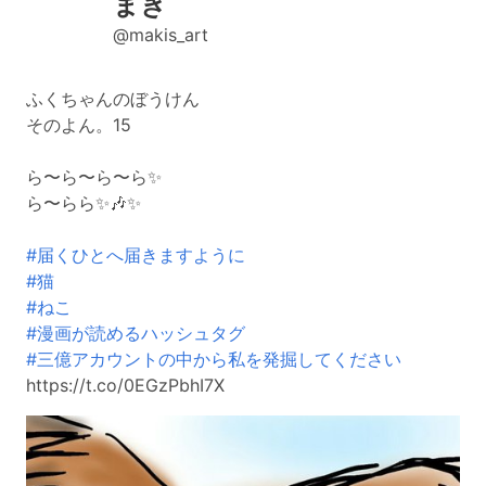
まき
@makis_art
ふくちゃんのぼうけん
そのよん。15
ら〜ら〜ら〜ら✨
ら〜らら✨🎶✨
#届くひとへ届きますように
#猫
#ねこ
#漫画が読めるハッシュタグ
#三億アカウントの中から私を発掘してください
https://t.co/0EGzPbhI7X