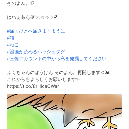
そのよん。17
はわぁああ🩷✨✨✨✨✨💕
#届くひとへ届きますように
#猫
#ねこ
#漫画が読めるハッシュタグ
#三億アカウントの中から私を発掘してください
ふくちゃんのぼうけん そのよん。再開します☺️💓
これからもよろしくお願いします✨
https://t.co/8rHlcaCWar