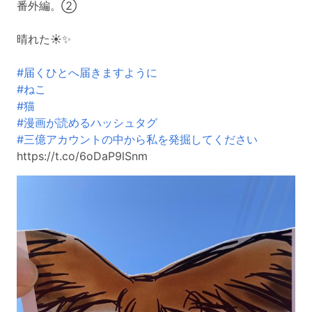
番外編。②
晴れた☀️✨
#届くひとへ届きますように
#ねこ
#猫
#漫画が読めるハッシュタグ
#三億アカウントの中から私を発掘してください
https://t.co/6oDaP9lSnm