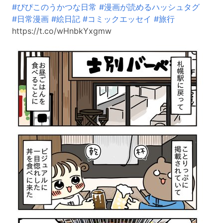
#ぴぴこのうかつな日常
#漫画が読めるハッシュタグ
#日常漫画
#絵日記
#コミックエッセイ
#旅行
https://t.co/wHnbkYxgmw