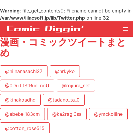
Warning
: file_get_contents(): Filename cannot be empty in
/var/www/lilacsoft.jp/lib/Twitter.php
on line
32
漫画・コミックツイートまと
め
@niinanasachi27
@hrkyko
@0DuJIfStRucLnoU
@rojiura_net
@kinakoadhd
@tadano_ta_0
@abebe_183cm
@ka2ragi3sa
@ymckolline
@cotton_rose515