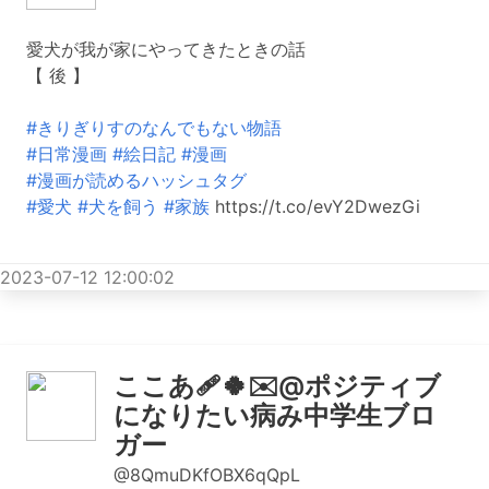
愛犬が我が家にやってきたときの話
【 後 】
#きりぎりすのなんでもない物語
#日常漫画
#絵日記
#漫画
#漫画が読めるハッシュタグ
#愛犬
#犬を飼う
#家族
https://t.co/evY2DwezGi
2023-07-12 12:00:02
ここあ🩹🍀✉️@ポジティブ
になりたい病み中学生ブロ
ガー
@8QmuDKfOBX6qQpL