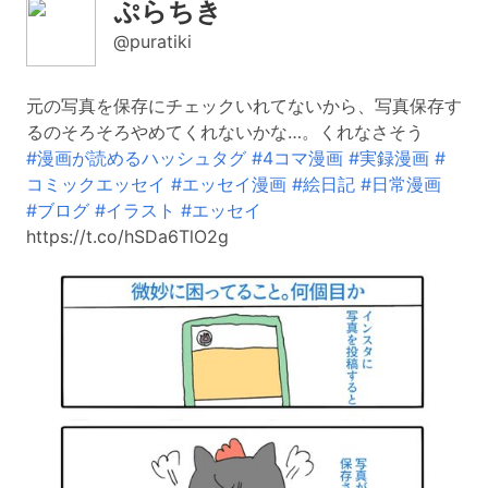
ぷらちき
@puratiki
元の写真を保存にチェックいれてないから、写真保存す
るのそろそろやめてくれないかな…。くれなさそう
#漫画が読めるハッシュタグ
#4コマ漫画
#実録漫画
#
コミックエッセイ
#エッセイ漫画
#絵日記
#日常漫画
#ブログ
#イラスト
#エッセイ
https://t.co/hSDa6TlO2g