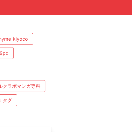
yme_kiyoco
p9pd
ルクラボマンガ専科
ュタグ