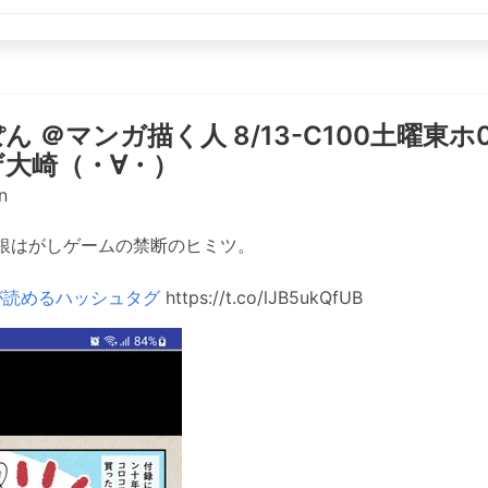
ん ＠マンガ描く人 8/13-C100土曜東ホ0
大崎（・∀・）
n
銀はがしゲームの禁断のヒミツ。
が読めるハッシュタグ
https://t.co/lJB5ukQfUB