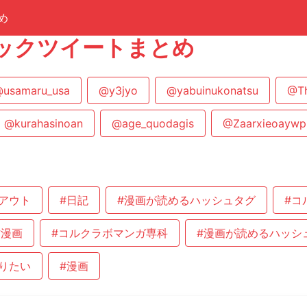
め
ックツイートまとめ
usamaru_usa
@y3jyo
@yabuinukonatsu
@Th
@kurahasinoan
@age_quodagis
@Zaarxieoayw
アウト
#日記
#漫画が読めるハッシュタグ
#コ
作漫画
#コルクラボマンガ専科
#漫画が読めるハッシ
りたい
#漫画