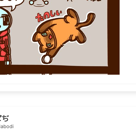
ぼぢ
abodi