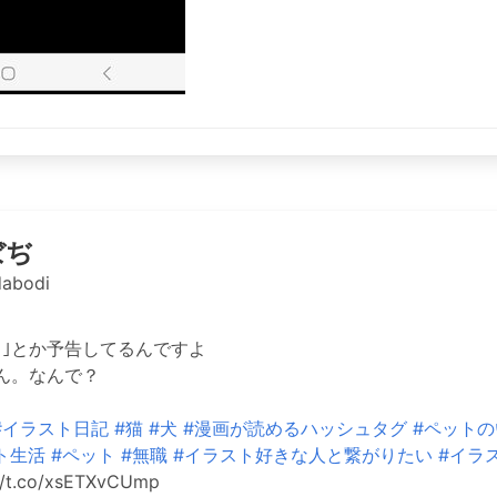
ぼぢ
abodi
よ｣とか予告してるんですよ
ん。なんで？
#イラスト日記
#猫
#犬
#漫画が読めるハッシュタグ
#ペット
ト生活
#ペット
#無職
#イラスト好きな人と繋がりたい
#イラ
//t.co/xsETXvCUmp