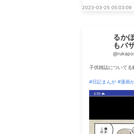
2023-03-25 05:03:09
るかぽ
もバザ
@rukapo
子供雑誌についてる
#日記まんが
#漫画