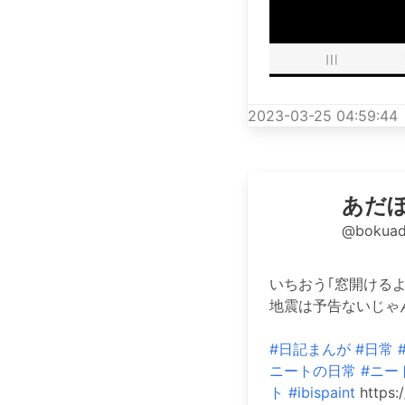
2023-03-25 04:59:44
あだ
@bokuad
いちおう｢窓開ける
地震は予告ないじゃ
#日記まんが
#日常
ニートの日常
#ニー
ト
#ibispaint
https: