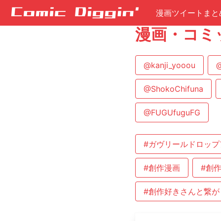
漫画ツイートまと
漫画・コミ
@kanji_yooou
@
@ShokoChifuna
@FUGUfuguFG
#ガヴリールドロップ
#創作漫画
#創
#創作好きさんと繋が