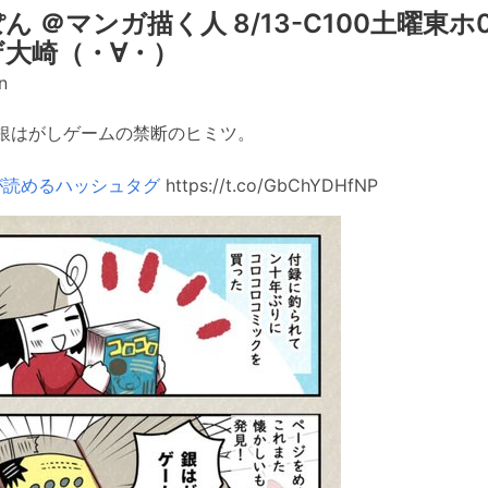
ん ＠マンガ描く人 8/13-C100土曜東ホ0
大崎（・∀・）
n
銀はがしゲームの禁断のヒミツ。
が読めるハッシュタグ
https://t.co/GbChYDHfNP