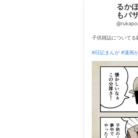
るかぽ
もバザ
@rukapo
子供雑誌についてる
#日記まんが
#漫画