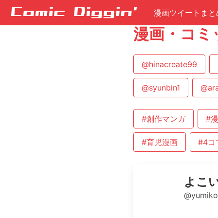
漫画ツイートまと
漫画・コミ
@hinacreate99
@syunbin1
@ar
#創作マンガ
#
#育児漫画
#4
よこ
@yumik