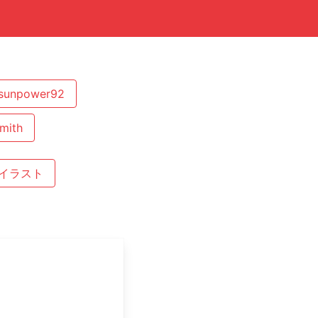
sunpower92
mith
#イラスト