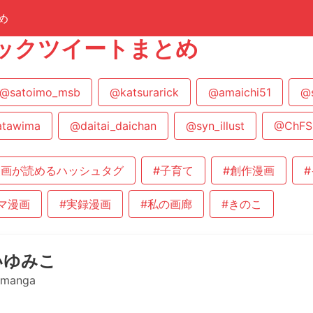
め
ックツイートまとめ
@satoimo_msb
@katsurarick
@amaichi51
@
atawima
@daitai_daichan
@syn_illust
@ChFS
漫画が読めるハッシュタグ
#子育て
#創作漫画
コマ漫画
#実録漫画
#私の画廊
#きのこ
いゆみこ
omanga