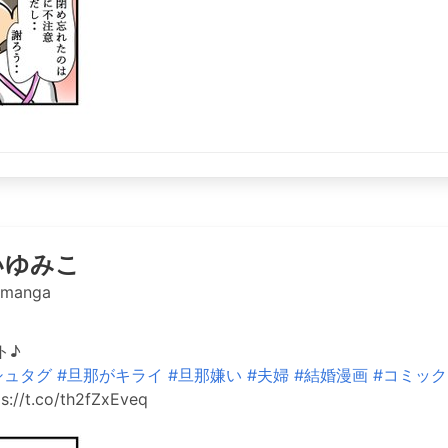
いゆみこ
omanga
ト♪
シュタグ
#旦那がキライ
#旦那嫌い
#夫婦
#結婚漫画
#コミッ
s://t.co/th2fZxEveq