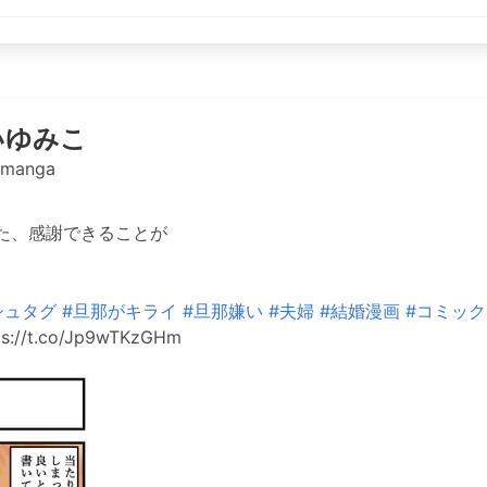
いゆみこ
omanga
た、感謝できることが
シュタグ
#旦那がキライ
#旦那嫌い
#夫婦
#結婚漫画
#コミッ
s://t.co/Jp9wTKzGHm