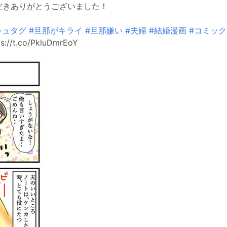
だきありがとうございました！
シュタグ
#旦那がキライ
#旦那嫌い
#夫婦
#結婚漫画
#コミッ
s://t.co/PkluDmrEoY