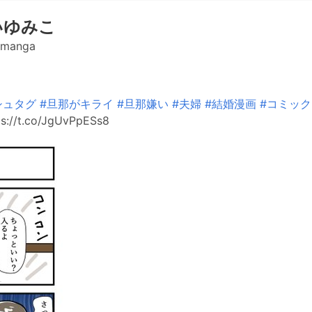
いゆみこ
omanga
シュタグ
#旦那がキライ
#旦那嫌い
#夫婦
#結婚漫画
#コミッ
s://t.co/JgUvPpESs8