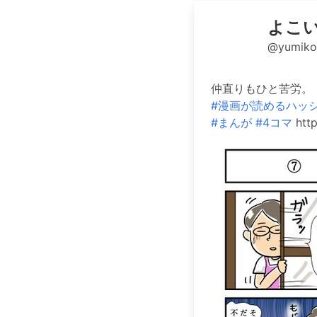
よこ
@yumik
仲直りもひと苦労。
#漫画が読めるハッ
#まんが
#4コマ
http