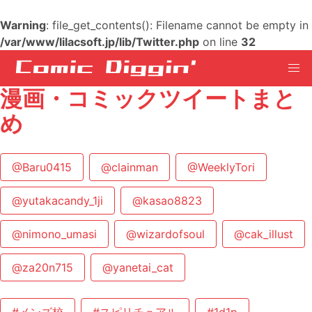
Warning
: file_get_contents(): Filename cannot be empty in
/var/www/lilacsoft.jp/lib/Twitter.php
on line
32
漫画・コミックツイートまと
め
@Baru0415
@clainman
@WeeklyTori
@yutakacandy_1ji
@kasao8823
@nimono_umasi
@wizardofsoul
@cak_illust
@za20n715
@yanetai_cat