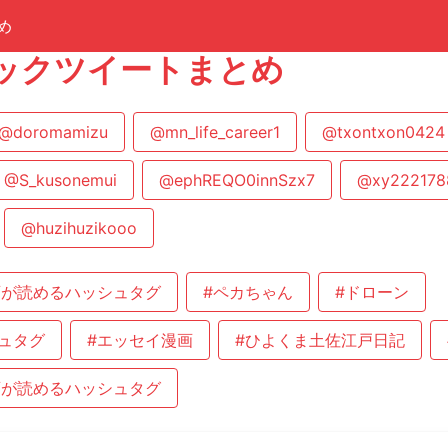
め
ックツイートまとめ
@doromamizu
@mn_life_career1
@txontxon0424
@S_kusonemui
@ephREQO0innSzx7
@xy222178
@huzihuzikooo
画が読めるハッシュタグ
#ペカちゃん
#ドローン
ュタグ
#エッセイ漫画
#ひよくま土佐江戸日記
画が読めるハッシュタグ