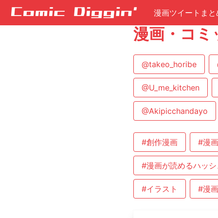
漫画ツイートまと
漫画・コミ
@takeo_horibe
@U_me_kitchen
@Akipicchandayo
#創作漫画
#漫
#漫画が読めるハッシ
#イラスト
#漫