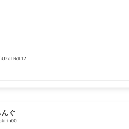
o/iUzoTRdL12
みんぐ
kirin00