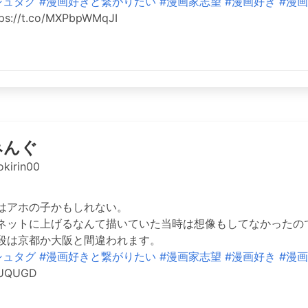
シュタグ
#漫画好きと繋がりたい
#漫画家志望
#漫画好き
#漫画
ps://t.co/MXPbpWMqJI
みんぐ
kirin00
はアホの子かもしれない。
ネットに上げるなんて描いていた当時は想像もしてなかったの
段は京都か大阪と間違われます。
シュタグ
#漫画好きと繋がりたい
#漫画家志望
#漫画好き
#漫画
qDUQUGD