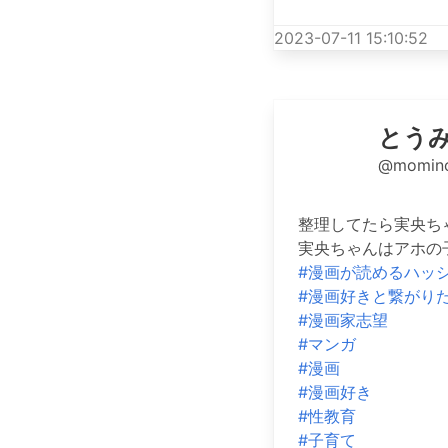
2023-07-11 15:10:52
とう
@momino
整理してたら実央ち
実央ちゃんはアホの
#漫画が読めるハッ
#漫画好きと繋がり
#漫画家志望
#マンガ
#漫画
#漫画好き
#性教育
#子育て