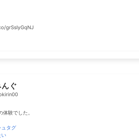
.co/grSsIyGqNJ
みんぐ
kirin00
の体験でした。
シュタグ
たい