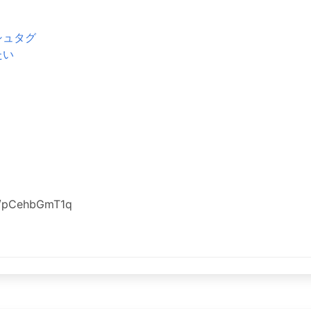
シュタグ
たい
co/pCehbGmT1q