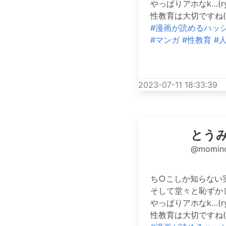
やっぱりアホなk…(r
性教育は大切ですね(^
#漫画が読めるハッ
#マンガ
#性教育
#
2023-07-11 18:33:39
とう
@momino
ち○こしか知らない
そして堂々と恥ずか
やっぱりアホなk…(r
性教育は大切ですね(^