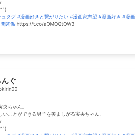
y
^)
シュタグ
#漫画好きと繋がりたい
#漫画家志望
#漫画好き
#漫画
人間関係
https://t.co/aOMOQtOW3i
みんぐ
kirin00
実央ちゃん。
しいことができる男子を羨ましがる実央ちゃん。
y
^)