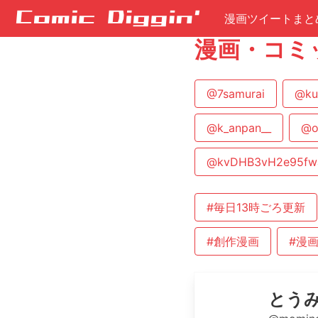
漫画ツイートまと
漫画・コミ
@7samurai
@ku
@k_anpan__
@o
@kvDHB3vH2e95fw
#毎日13時ごろ更新
#創作漫画
#漫
とう