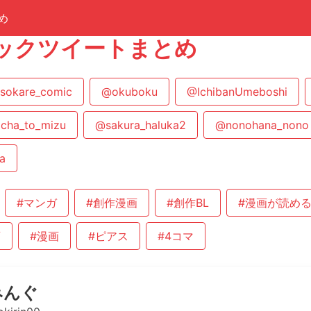
め
ックツイートまとめ
sokare_comic
@okuboku
@IchibanUmeboshi
cha_to_mizu
@sakura_haluka2
@nonohana_nono
a
#マンガ
#創作漫画
#創作BL
#漫画が読め
画
#漫画
#ピアス
#4コマ
みんぐ