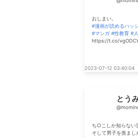
@momino
おしまい。
#漫画が読めるハッ
#マンガ
#性教育
#
https://t.co/vgO
2023-07-12 03:40:04
とう
@momino
ち○こしか知らない
そして男子を羨まし