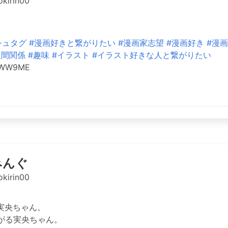
kirin00
シュタグ
#漫画好きと繋がりたい
#漫画家志望
#漫画好き
#漫画
人間関係
#趣味
#イラスト
#イラスト好きな人と繋がりたい
DCWW9ME
みんぐ
kirin00
実央ちゃん。
がる実央ちゃん。