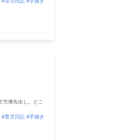
#育児日記
#手描き
で方便丸出し。どこ
#育児日記
#手描き