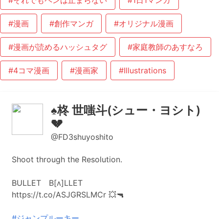
#それでもペンは止まらない
#1日1マンガ
#漫画
#創作マンガ
#オリジナル漫画
#漫画が読めるハッシュタグ
#家庭教師のあすなろ
#4コマ漫画
#漫画家
#Illustrations
♠️柊 世嗤斗(シュー・ヨシト)
💔
@FD3shuyoshito
Shoot through the Resolution.
BULLET B[ʌ]LLET
https://t.co/ASJGRSLMCr 💥🔫
#ジャンプルーキー