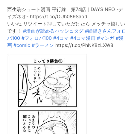
西生駒ショート漫画 平行線 第74話｜DAYS NEO -デ
イズネオ- https://t.co/OUh089Saod
いいね リツイート押していただけたら メッチャ嬉しい
です！
#漫画が読めるハッシュタグ
#絵描きさんフォロ
バ100
#フォロバ100
#4コマ
#4コマ漫画
#マンガ
#漫
画
#comic
#ラーメン
https://t.co/PhNK8zLXW8