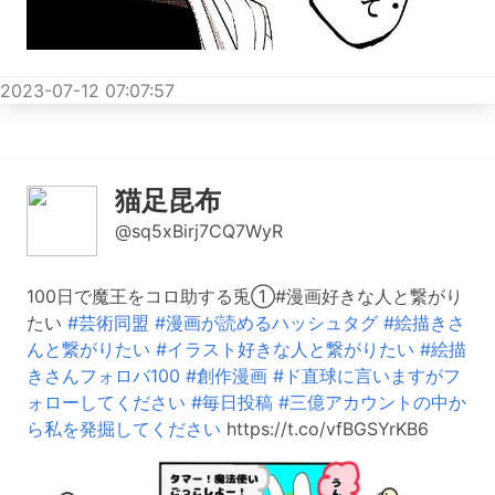
2023-07-12 07:07:57
猫足昆布
@sq5xBirj7CQ7WyR
100日で魔王をコロ助する兎①#漫画好きな人と繋がり
たい
#芸術同盟
#漫画が読めるハッシュタグ
#絵描きさ
んと繋がりたい
#イラスト好きな人と繋がりたい
#絵描
きさんフォロバ100
#創作漫画
#ド直球に言いますがフ
ォローしてください
#毎日投稿
#三億アカウントの中か
ら私を発掘してください
https://t.co/vfBGSYrKB6