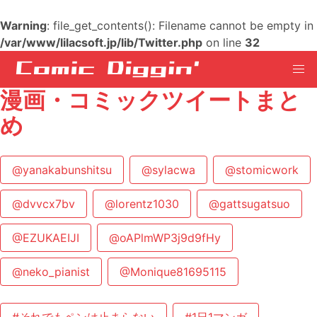
Warning
: file_get_contents(): Filename cannot be empty in
/var/www/lilacsoft.jp/lib/Twitter.php
on line
32
漫画・コミックツイートまと
め
@yanakabunshitsu
@sylacwa
@stomicwork
@dvvcx7bv
@lorentz1030
@gattsugatsuo
@EZUKAEIJI
@oAPlmWP3j9d9fHy
@neko_pianist
@Monique81695115