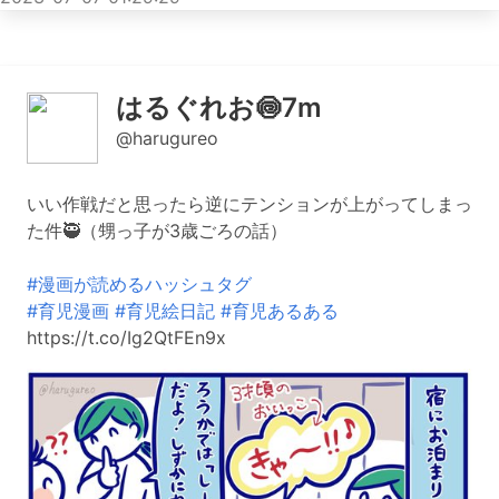
はるぐれお🍥7m
@harugureo
いい作戦だと思ったら逆にテンションが上がってしまっ
た件🥷（甥っ子が3歳ごろの話）
#漫画が読めるハッシュタグ
#育児漫画
#育児絵日記
#育児あるある
https://t.co/Ig2QtFEn9x