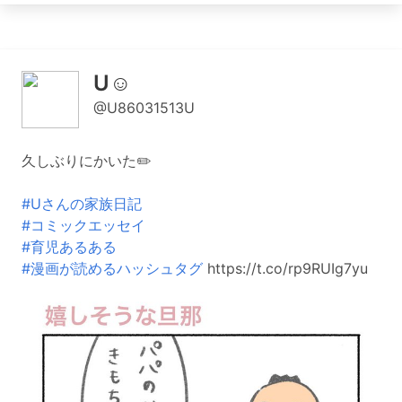
U☺︎
@U86031513U
久しぶりにかいた✏️
#Uさんの家族日記
#コミックエッセイ
#育児あるある
#漫画が読めるハッシュタグ
https://t.co/rp9RUIg7yu