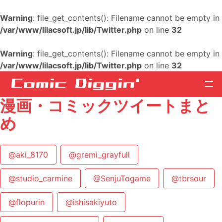
Warning
: file_get_contents(): Filename cannot be empty in
/var/www/lilacsoft.jp/lib/Twitter.php
on line
32
Warning
: file_get_contents(): Filename cannot be empty in
/var/www/lilacsoft.jp/lib/Twitter.php
on line
32
漫画・コミックツイートまと
め
@aki_8170
@gremi_grayfull
@studio_carmine
@SenjuTogame
@tbrsour
@flopurin
@ishisakiyuto