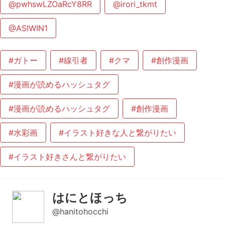
@pwhswLZOaRcY8RR
@irori_tkmt
@ASIWIN1
#ガトー
#線引者
#クマ
#創作漫画
#漫画が読めるハッシュタグ
#漫画が読めるハッシュタグ
#創作漫画
#水彩画
#イラスト好きな人と繋がりたい
#イラスト好きさんと繋がりたい
はにとほっち
@hanitohocchi