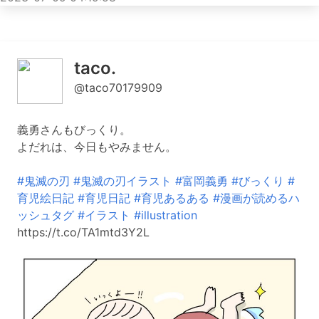
taco.
@taco70179909
義勇さんもびっくり。
よだれは、今日もやみません。
#鬼滅の刃
#鬼滅の刃イラスト
#富岡義勇
#びっくり
#
育児絵日記
#育児日記
#育児あるある
#漫画が読めるハ
ッシュタグ
#イラスト
#illustration
https://t.co/TA1mtd3Y2L