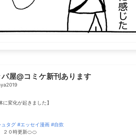
ッパ屋@コミケ新刊あります
ya2019
体に変化が起きました】
シュタグ
#エッセイ漫画
#自炊
】２０時更新🍊🍊