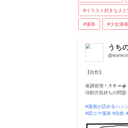
#イラスト好きな人と
#漫画
#少女漫
うち
@wankor
【自炊】
体調管理！🍅🥦🥕🫕
(9割方気持ちの問題
#漫画が読めるハッ
#四コマ漫画
#自炊