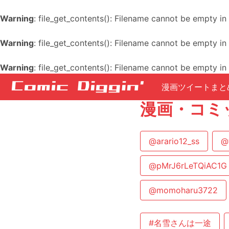
Warning
: file_get_contents(): Filename cannot be empty in
Warning
: file_get_contents(): Filename cannot be empty in
Warning
: file_get_contents(): Filename cannot be empty in
漫画ツイートまと
漫画・コミ
@arario12_ss
@
@pMrJ6rLeTQiAC1G
@momoharu3722
#名雪さんは一途