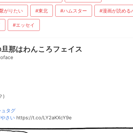
繋がりたい
#東北
#ハムスター
#漫画が読める
画
#エッセイ
の旦那はわんころフェイス
oface
？)
シュタグ
#やさい
https://t.co/LY2aKXcY9e