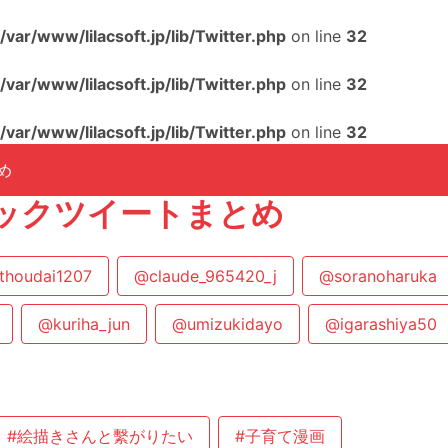
/var/www/lilacsoft.jp/lib/Twitter.php
on line
32
/var/www/lilacsoft.jp/lib/Twitter.php
on line
32
/var/www/lilacsoft.jp/lib/Twitter.php
on line
32
め
ックツイートまとめ
thoudai1207
@claude_965420_j
@soranoharuka
@kuriha_jun
@umizukidayo
@igarashiya50
#絵描きさんと繫がりたい
#子育て漫画