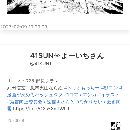
2023-07-09 13:03:09
41SUN☀️よーいちさん
@41SUN1
１コマ：R25 部長クラス
武田信玄 風林火山ならぬ
#トリオもっちー
#顔コン
#
漫画が読めるハッシュタグ
#1コマ
#マンガ
#イラスト
#落書向上委員会
#絵描きさんとつながりたい
#芸術同
盟
https://t.co/O3sYXq9WL9