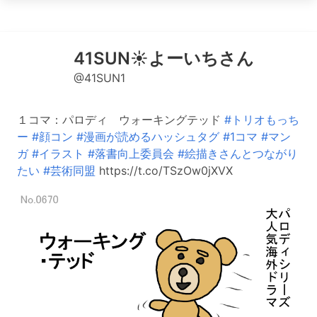
41SUN☀️よーいちさん
@41SUN1
１コマ：パロディ ウォーキングテッド
#トリオもっち
ー
#顔コン
#漫画が読めるハッシュタグ
#1コマ
#マン
ガ
#イラスト
#落書向上委員会
#絵描きさんとつながり
たい
#芸術同盟
https://t.co/TSzOw0jXVX