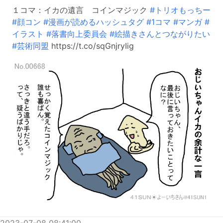
１コマ：イカの遺言 コインマジック
#トリオもっちー
#顔コン
#漫画が読めるハッシュタグ
#1コマ
#マンガ
#
イラスト
#落書向上委員会
#絵描きさんとつながりたい
#芸術同盟
https://t.co/sqGnjryIig