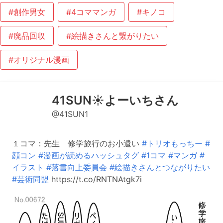
#創作男女
#4コママンガ
#キノコ
#廃品回収
#絵描きさんと繋がりたい
#オリジナル漫画
41SUN☀️よーいちさん
@41SUN1
１コマ：先生 修学旅行のお小遣い
#トリオもっちー
#
顔コン
#漫画が読めるハッシュタグ
#1コマ
#マンガ
#
イラスト
#落書向上委員会
#絵描きさんとつながりたい
#芸術同盟
https://t.co/RNTNAtgk7i