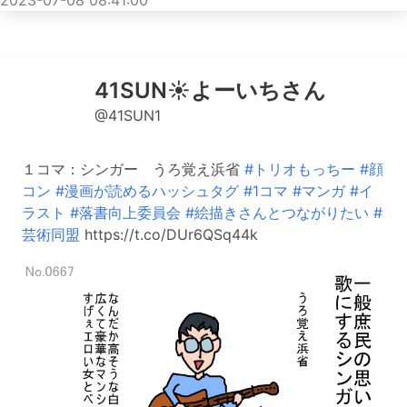
2023-07-08 08:41:00
41SUN☀️よーいちさん
@41SUN1
１コマ：シンガー うろ覚え浜省
#トリオもっちー
#顔
コン
#漫画が読めるハッシュタグ
#1コマ
#マンガ
#イ
ラスト
#落書向上委員会
#絵描きさんとつながりたい
#
芸術同盟
https://t.co/DUr6QSq44k