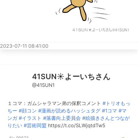
2023-07-11 08:41:00
41SUN☀️よーいちさん
@41SUN1
１コマ：ガムシャラマン弟の保釈コメント
#トリオもっ
ちー
#顔コン
#漫画が読めるハッシュタグ
#1コマ
#マ
ンガ
#イラスト
#落書向上委員会
#絵描きさんとつなが
りたい
#芸術同盟
https://t.co/SLWjqtdTw5