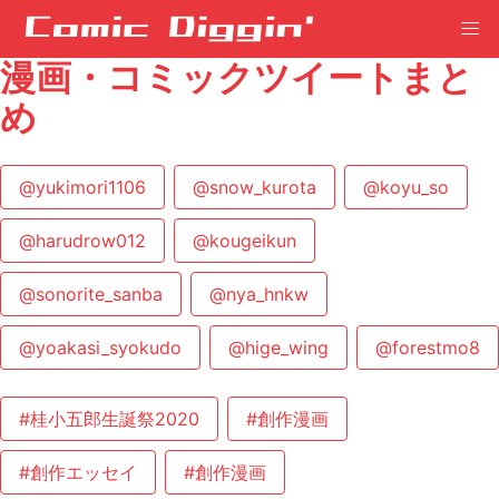
漫画・コミックツイートまと
め
@yukimori1106
@snow_kurota
@koyu_so
@harudrow012
@kougeikun
@sonorite_sanba
@nya_hnkw
@yoakasi_syokudo
@hige_wing
@forestmo8
#桂小五郎生誕祭2020
#創作漫画
#創作エッセイ
#創作漫画