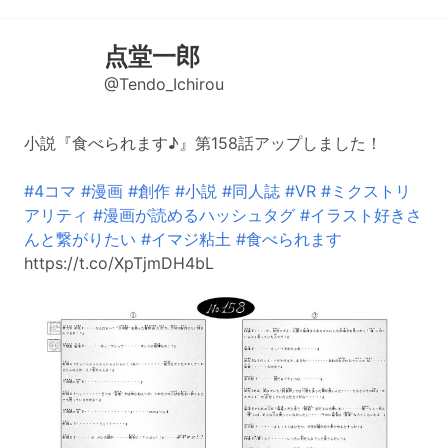
点堂一郎
@Tendo_Ichirou
小説『食べられます♪』第158話アップしました！
#4コマ
#漫画
#創作
#小説
#同人誌
#VR
#ミクストリ
アリティ
#漫画が読めるハッシュタグ
#イラスト好きさ
んと繋がりたい
#イマジ粘土
#食べられます
https://t.co/XpTjmDH4bL