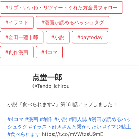
#リプ・いいね・リツイートくれた方全員フォロー
#イラスト
#漫画が読めるハッシュタグ
#金田一蓮十郎
#小説
#daytoday
#創作漫画
#4コマ
点堂一郎
@Tendo_Ichirou
小説『食べられます♪』第161話アップしました！
#4コマ
#漫画
#創作
#小説
#同人誌
#漫画が読めるハッ
シュタグ
#イラスト好きさんと繋がりたい
#イマジ粘土
#食べられます
https://t.co/mVWtzsU9mE