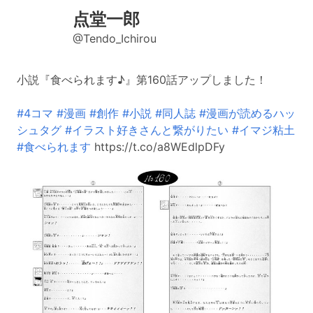
点堂一郎
@Tendo_Ichirou
小説『食べられます♪』第160話アップしました！
#4コマ
#漫画
#創作
#小説
#同人誌
#漫画が読めるハッ
シュタグ
#イラスト好きさんと繋がりたい
#イマジ粘土
#食べられます
https://t.co/a8WEdlpDFy