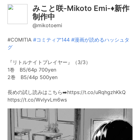
みこと咲-Mikoto Emi-♦︎新作
制作中
@mikotoemi
#COMITIA
#コミティア144
#漫画が読めるハッシュタ
グ
『リトルナイトプレイヤー』（3/3）
1巻 B5/64p 700yen
2巻 B5/44p 500yen
長めの試し読みはこちら➡️https://t.co/uRqhgzhKkQ
https://t.co/WvIyvLm6ws