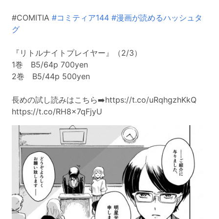
#COMITIA
#コミティア144
#漫画が読めるハッシュタ
グ
『リトルナイトプレイヤー』（2/3）
1巻 B5/64p 700yen
2巻 B5/44p 500yen
長めの試し読みはこちら➡️https://t.co/uRqhgzhKkQ
https://t.co/RH8x7qFjyU