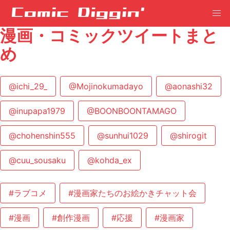
漫画・コミックツイートまと
め
@ichi_29_
@Mojinokumadayo
@aonashi32
@inupapa1979
@BOONBOONTAMAGO
@chohenshin555
@sunhui1029
@shirogit
@cuu_sousaku
@kohda_ex
#ラブコメ
#漫画家たちのお絵かきチャット会
#漫画
#創作漫画
#応援
#漫画家