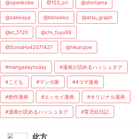
@openkobe
@153_ori
@shiritama
@zakkisya
@bbnokko
@atsu_graph
@kt_5120
@chi_fuyu99
@SoniaHa42071427
@hikarujoe
#mangadaytoday
#漫画が読めるハッシュタグ
#こども
#マンガ家
#4コマ漫画
#創作漫画
#エッセイ漫画
#オリジナル漫画
#漫画が読めるハッシュタグ
#育児絵日記
此方