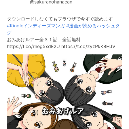
@sakuranohanacan
ダウンロードしなくてもブラウザで今すぐ読めます
#Kindleインディーズマンガ
#漫画が読めるハッシュタ
グ
おみあげルアー全３１話 全話無料
https://t.co/rneg5xdEzU https://t.co/zyzPkK8HJV