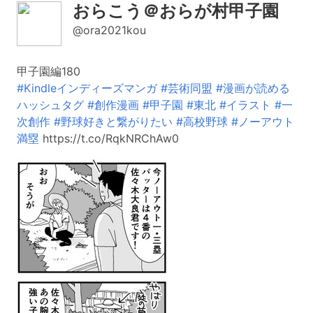
おらこう＠おらが村甲子園
@ora2021kou
甲子園編180
#Kindleインディーズマンガ
#芸術同盟
#漫画が読める
ハッシュタグ
#創作漫画
#甲子園
#東北
#イラスト
#一
次創作
#野球好きと繋がりたい
#高校野球
#ノーアウト
満塁
https://t.co/RqkNRChAw0