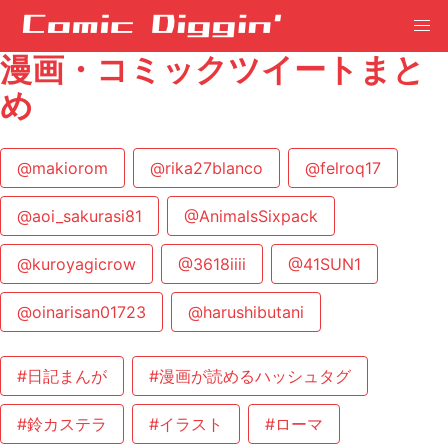
漫画・コミックツイートまと
め
@makiorom
@rika27blanco
@felroq17
@aoi_sakurasi81
@AnimalsSixpack
@kuroyagicrow
@3618iiii
@41SUN1
@oinarisan01723
@harushibutani
#日記まんが
#漫画が読めるハッシュタグ
#鈴カステラ
#イラスト
#ローマ