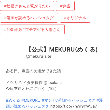
#絵描きさんと繋がりたい
#弁当
#漫画が読めるハッシュタグ
#オリジナル
#100日後にブチアゲる大場さん
【公式】MEKURU(めくる)
@mekuru_site
ある日、幽霊の友達ができた話
イツカ ツイタチ様作 @itsukaiu
今日友達と死にに行く（1/2）
#めくる
#MEKURU
#マンガが読めるハッシュタグ
#漫
画が読めるハッシュタグ
https://t.co/7nWl9YWQa7