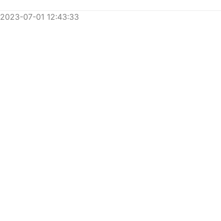
2023-07-01 12:43:33
GYAAA
@TAKASHI_GYAAA
「GYAAA」
#今月描いた絵を晒そう
#漫画
#マンガ
#イラスト
#創作漫画
#漫画が読めるハッシュタグ
#絵描きさんと繋がりたい
#イラスト好きさんと繋がりたい
#絵柄が好みっていう人にフォローされたい
#イラスト王国