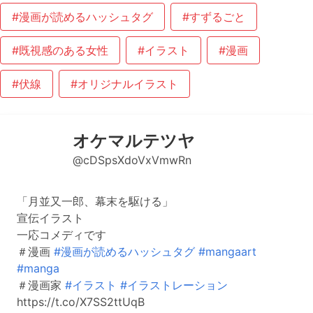
#漫画が読めるハッシュタグ
#すずるごと
#既視感のある女性
#イラスト
#漫画
#伏線
#オリジナルイラスト
オケマルテツヤ
@cDSpsXdoVxVmwRn
「月並又一郎、幕末を駆ける」
宣伝イラスト
一応コメディです
＃漫画
#漫画が読めるハッシュタグ
#mangaart
#manga
＃漫画家
#イラスト
#イラストレーション
https://t.co/X7SS2ttUqB