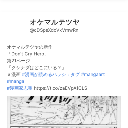
オケマルテツヤ
@cDSpsXdoVxVmwRn
オケマルテツヤの新作
「Don't Cry Hero」
第21ページ
「クシナダはどこにいる？」
＃漫画
#漫画が読めるハッシュタグ
#mangaart
#manga
#漫画家志望
https://t.co/zaEVpA1CLS