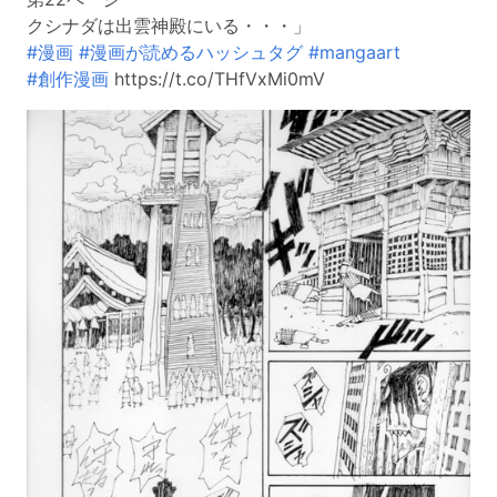
クシナダは出雲神殿にいる・・・」
#漫画
#漫画が読めるハッシュタグ
#mangaart
#創作漫画
https://t.co/THfVxMi0mV