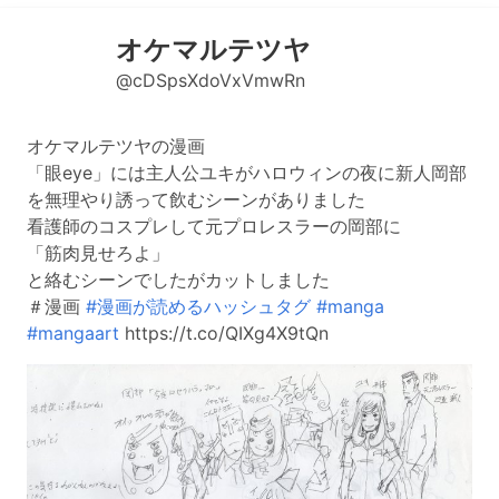
オケマルテツヤ
@cDSpsXdoVxVmwRn
オケマルテツヤの漫画
「眼eye」には主人公ユキがハロウィンの夜に新人岡部
を無理やり誘って飲むシーンがありました
看護師のコスプレして元プロレスラーの岡部に
「筋肉見せろよ」
と絡むシーンでしたがカットしました
＃漫画
#漫画が読めるハッシュタグ
#manga
#mangaart
https://t.co/QIXg4X9tQn