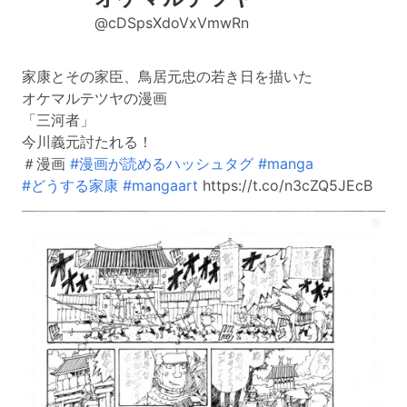
@cDSpsXdoVxVmwRn
家康とその家臣、鳥居元忠の若き日を描いた
オケマルテツヤの漫画
「三河者」
今川義元討たれる！
＃漫画
#漫画が読めるハッシュタグ
#manga
#どうする家康
#mangaart
https://t.co/n3cZQ5JEcB