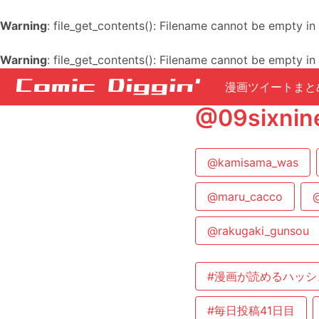
Warning
: file_get_contents(): Filename cannot be empty in
Warning
: file_get_contents(): Filename cannot be empty in
漫画ツイートまと
@09six
@kamisama_was
@maru_cacco
@rakugaki_gunsou
#漫画が読めるハッシ
#毎日投稿41日目