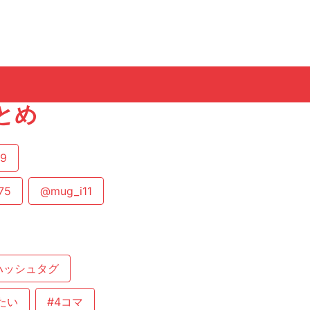
とめ
49
75
@mug_i11
ハッシュタグ
たい
#4コマ