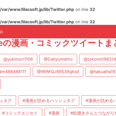
/var/www/lilacsoft.jp/lib/Twitter.php
on line
32
/var/www/lilacsoft.jp/lib/Twitter.php
on line
32
め
nineの漫画・コミックツイートま
@yukimori1106
@DallyUmemo
@tokomiti9631
@m488488111
@IWWrQJ8953Xgksd
@hakuaiha19
ュタグ
#漫画が読めるハッシュタグ
#漫画が読める
#コミックエッセイ
#漫画
#絵描きさんとつながり