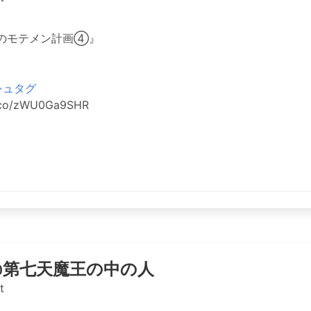
のモテメン計画④』
シュタグ
t.co/zWU0Ga9SHR
@第七天魔王の中の人
t