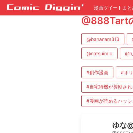
漫画ツイートまと
@888Ta
@bananam313
@natsuimio
@h_
#創作漫画
#オ
#自宅待機が奨励され
#漫画が読めるハッシ
ゆな