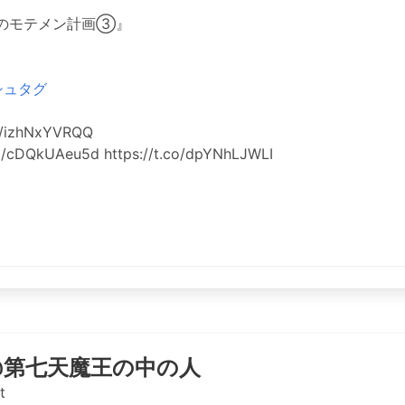
のモテメン計画③』
シュタグ
o/izhNxYVRQQ
/cDQkUAeu5d https://t.co/dpYNhLJWLI
@第七天魔王の中の人
t