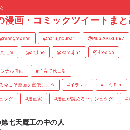
め
rtの漫画・コミックツイートまと
@mangatonari
@haru_houbari
@Pika26636697
t_j_m
@ch_line
@kamujin4
@4rosida
リジナル漫画
#子育て絵日記
る今こそ漫画を宣伝しよう
#イラスト
#コミＰｏ
ュタグ
#漫画家
#漫画が読めるハッシュタグ
#
@第七天魔王の中の人