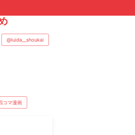
め
@luida__shoukai
四コマ漫画