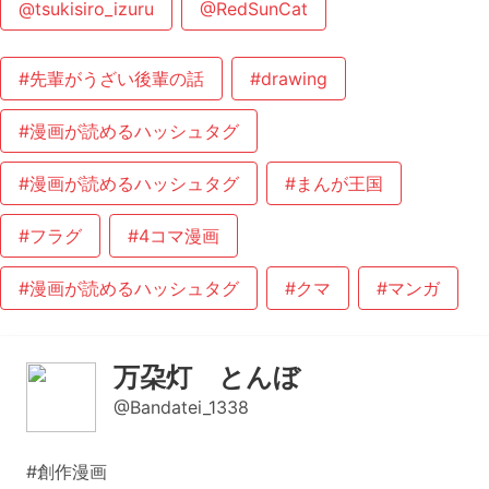
@tsukisiro_izuru
@RedSunCat
#先輩がうざい後輩の話
#drawing
#漫画が読めるハッシュタグ
#漫画が読めるハッシュタグ
#まんが王国
#フラグ
#4コマ漫画
#漫画が読めるハッシュタグ
#クマ
#マンガ
万朶灯 とんぼ
@Bandatei_1338
#創作漫画