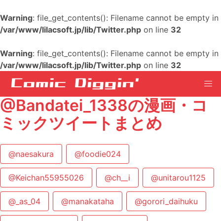
Warning
: file_get_contents(): Filename cannot be empty in
/var/www/lilacsoft.jp/lib/Twitter.php
on line
32
Warning
: file_get_contents(): Filename cannot be empty in
/var/www/lilacsoft.jp/lib/Twitter.php
on line
32
@Bandatei_1338の漫画・コ
ミックツイートまとめ
@naesakura
@foodie024
@Keichan55955026
@ch__i
@unitarou1125
@_as_04
@manakataha
@gorori_daihuku