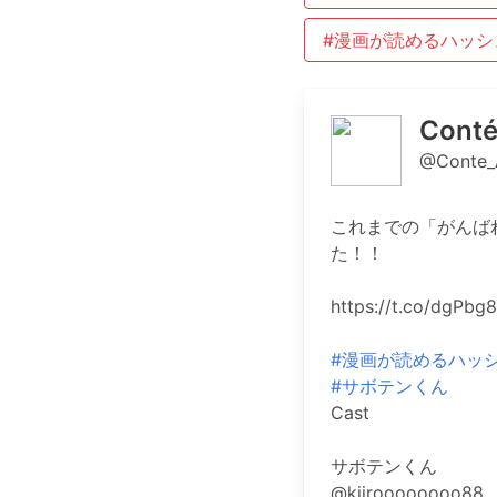
#漫画が読めるハッシ
Cont
@Conte_
これまでの「がんばれ！
た！！
https://t.co/dgPbg
#漫画が読めるハッ
#サボテンくん
Cast
サボテンくん
@kiiroooooooo88