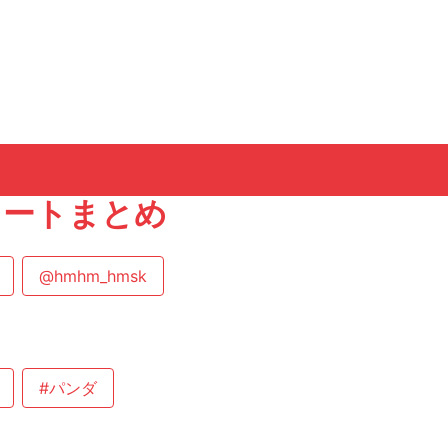
ツイートまとめ
@hmhm_hmsk
#パンダ