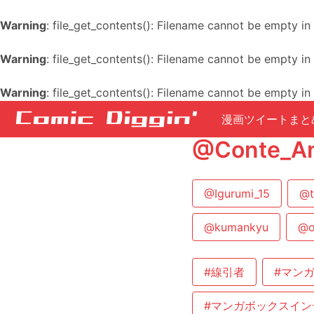
Warning
: file_get_contents(): Filename cannot be empty in
Warning
: file_get_contents(): Filename cannot be empty in
Warning
: file_get_contents(): Filename cannot be empty in
漫画ツイートまと
@Conte
@Igurumi_15
@t
@kumankyu
@o
#線引者
#マン
#マンガボックスイン