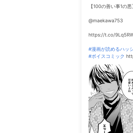
【100の善い事1の悪
@maekawa753
https://t.co/9Lq5R
#漫画が読めるハッ
#ボイスコミック
htt