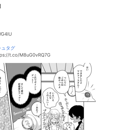
】
WG4lU
シュタグ
ps://t.co/M8uG0vRQ7G