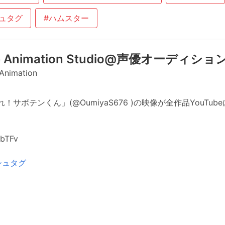
ュタグ
#ハムスター
é Animation Studio@声優オーディシ
Animation
サボテンくん」(@OumiyaS676 )の映像が全作品YouTu
8bTFv
シュタグ