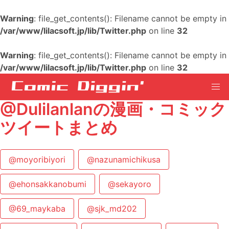
Warning
: file_get_contents(): Filename cannot be empty in
/var/www/lilacsoft.jp/lib/Twitter.php
on line
32
Warning
: file_get_contents(): Filename cannot be empty in
/var/www/lilacsoft.jp/lib/Twitter.php
on line
32
@Dulilanlanの漫画・コミック
ツイートまとめ
@moyoribiyori
@nazunamichikusa
@ehonsakkanobumi
@sekayoro
@69_maykaba
@sjk_md202