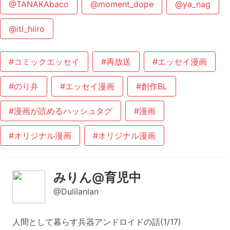
@TANAKAbaco
@moment_dope
@ya_nag
@iti_hiiro
#コミックエッセイ
#再放送
#エッセイ漫画
#のり弁
#エッセイ漫画
#創作BL
#漫画が読めるハッシュタグ
#漫画
#オリジナル漫画
#オリジナル漫画
みりん@育児中
@Dulilanlan
人間として暮らす兵器アンドロイドの話(1/17)