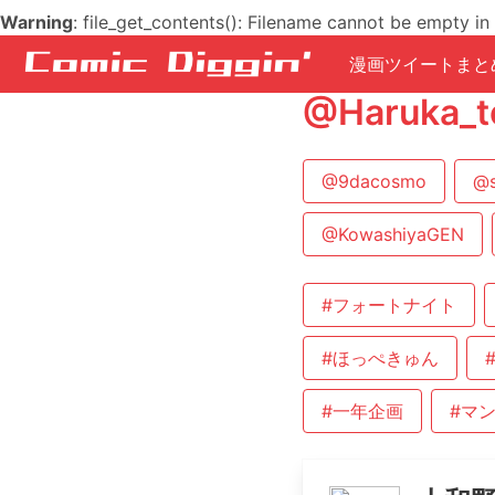
Warning
: file_get_contents(): Filename cannot be empty in
漫画ツイートまと
@Haruk
@9dacosmo
@s
@KowashiyaGEN
#フォートナイト
#ほっぺきゅん
#一年企画
#マ