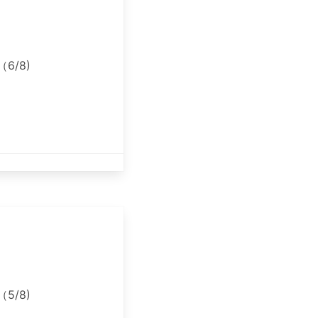
/8)
/8)