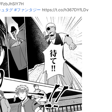
/FzbJhSlY7H
シュタグ
#ファンタジー
https://t.co/h367DYfLDv