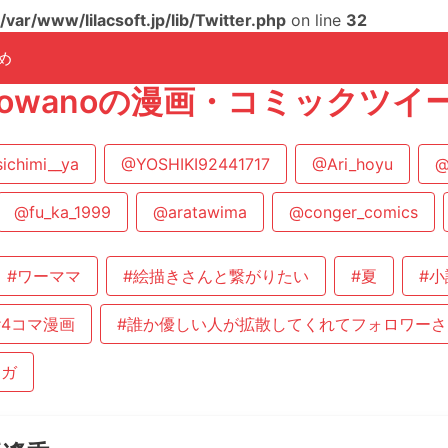
/var/www/lilacsoft.jp/lib/Twitter.php
on line
32
め
a_towanoの漫画・コミックツ
ichimi__ya
@YOSHIKI92441717
@Ari_hoyu
@
@fu_ka_1999
@aratawima
@conger_comics
#ワーママ
#絵描きさんと繋がりたい
#夏
#小
#4コマ漫画
#誰か優しい人が拡散してくれてフォロワー
ンガ