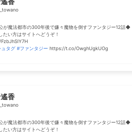
野遙香
_towano
が魔法都市の300年後で嫌々魔物を倒すファンタジー12話◆（6
したい方はサイトへどうぞ！
/FzbJhSlY7H
シュタグ
#ファンタジー
https://t.co/OwghUgkUOg
野遙香
_towano
が魔法都市の300年後で嫌々魔物を倒すファンタジー12話◆（5
したい方はサイトへどうぞ！