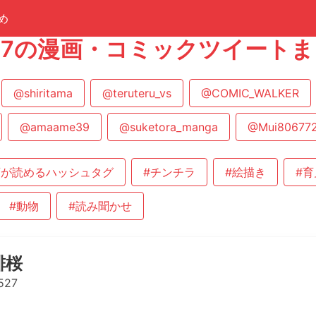
め
0527の漫画・コミックツイート
@shiritama
@teruteru_vs
@COMIC_WALKER
@amaame39
@suketora_manga
@Mui80677
画が読めるハッシュタグ
#チンチラ
#絵描き
#
#動物
#読み聞かせ
緋桜
527