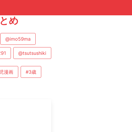
まとめ
@imo59ma
291
@tsutsushiki
育児漫画
#3歳