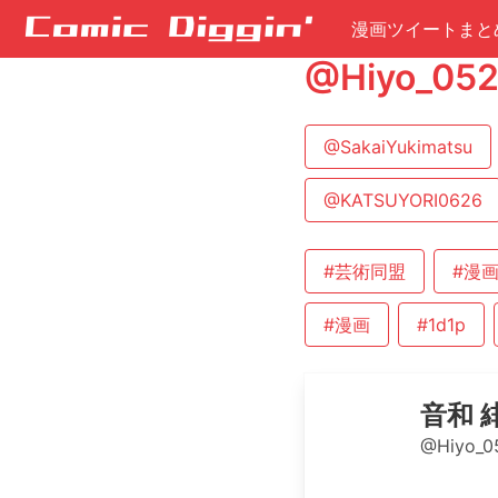
漫画ツイートまと
@Hiyo_
@SakaiYukimatsu
@KATSUYORI0626
#芸術同盟
#漫
#漫画
#1d1p
音和 
@Hiyo_0