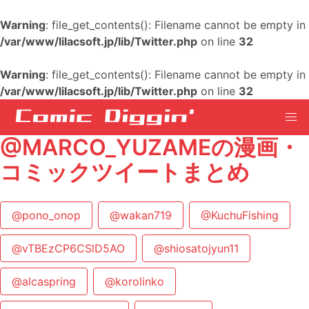
Warning
: file_get_contents(): Filename cannot be empty in
/var/www/lilacsoft.jp/lib/Twitter.php
on line
32
Warning
: file_get_contents(): Filename cannot be empty in
/var/www/lilacsoft.jp/lib/Twitter.php
on line
32
@MARCO_YUZAMEの漫画・
コミックツイートまとめ
@pono_onop
@wakan719
@KuchuFishing
@vTBEzCP6CSlD5AO
@shiosatojyun11
@alcaspring
@korolinko