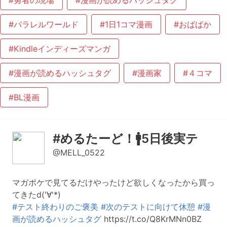
#勇者の現場
#漫画が読めるハッシュタグ
#パラレルワールド
#1日1コマ漫画
#おばばか
#Kindleインディーズマンガ
#漫画が読めるハッシュタグ
#漫画家
#４コマ
#BL漫画
#めるたーど！🚹5日後実テ
@MELL_0522
マガポケで見てるだけやったけど欲しくなったから買っ
てきたd('∀'*)
#テスト終わりのご褒美
#次のテストに向けて休憩
#漫
画が読めるハッシュタグ
https://t.co/Q8KrMNn0BZ