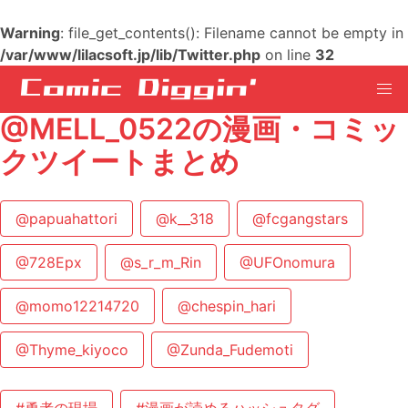
Warning
: file_get_contents(): Filename cannot be empty in
/var/www/lilacsoft.jp/lib/Twitter.php
on line
32
@MELL_0522の漫画・コミッ
クツイートまとめ
@papuahattori
@k__318
@fcgangstars
@728Epx
@s_r_m_Rin
@UFOnomura
@momo12214720
@chespin_hari
@Thyme_kiyoco
@Zunda_Fudemoti